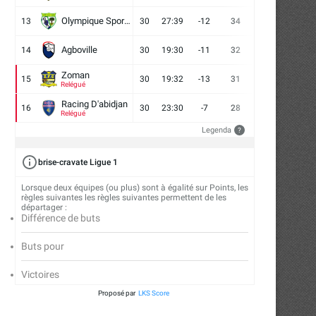
Olympique Sport d'Abobo FC
13
30
27:39
-12
34
9
7
14
Agboville
14
30
19:30
-11
32
7
11
12
Zoman
15
30
19:32
-13
31
7
10
13
Relégué
Racing D'abidjan
16
30
23:30
-7
28
6
10
14
Relégué
Legenda
?
brise-cravate Ligue 1
Lorsque deux équipes (ou plus) sont à égalité sur Points, les
règles suivantes les règles suivantes permettent de les
départager :
Différence de buts
Buts pour
Victoires
Proposé par
LKS Score