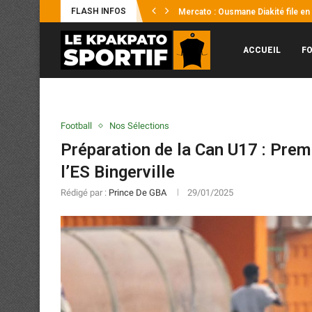
FLASH INFOS
CAN féminine 2026 : des réglages
Sporting Club de Gagnoa : Yaya Kon
UFOA-B U20 2026 : les Éléphanteau
Mercato : Thibault Yaméogo opte p
Éléphants : la FIF officialise le r
L’ONG UNISOCIAL offre une journée
CAN féminine 2026 / Reynald Pedro
ACCUEIL
F
Football
Nos Sélections
Préparation de la Can U17 : Prem
l’ES Bingerville
Rédigé par :
Prince De GBA
29/01/2025