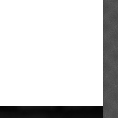
UFOA-B : qualifiés, les Éléphanteaux
Éléphants : Retour sur le 
visent la première...
d’Emerse Faé...
01/08/2026
31/07/2026