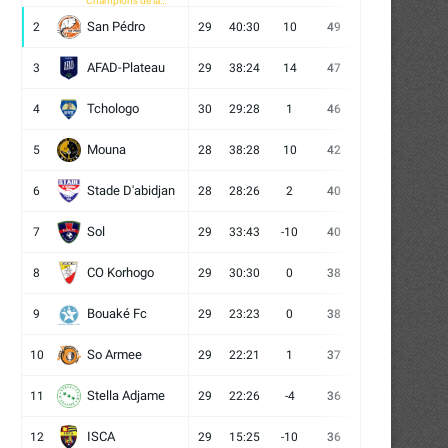
Champions de la
CAF
San Pédro
2
29
40:30
10
49
13
10
6
AFAD-Plateau
3
29
38:24
14
47
13
8
8
Tchologo
4
30
29:28
1
46
12
10
8
Mouna
5
28
38:28
10
42
12
6
10
Stade D'abidjan
6
28
28:26
2
40
11
7
10
Sol
7
29
33:43
-10
40
12
4
13
CO Korhogo
8
29
30:30
0
38
10
8
11
Bouaké Fc
9
29
23:23
0
38
9
11
9
So Armee
10
29
22:21
1
37
9
10
10
Stella Adjame
11
29
22:26
-4
36
9
9
11
ISCA
12
29
15:25
-10
36
10
6
13