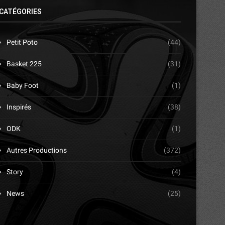
CATÉGORIES
Petit Poto
(44)
Basket 225
(31)
Baby Foot
(1)
Inspirés
(38)
ODK
(1)
Autres Productions
(372)
Story
(4)
News
(25)