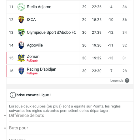
Stella Adjame
11
29
22:26
-4
36
9
ISCA
12
29
15:25
-10
36
10
Olympique Sport d'Abobo FC
13
30
27:39
-12
34
9
Agboville
14
30
19:30
-11
32
7
Zoman
15
30
19:32
-13
31
7
Relégué
Racing D'abidjan
16
30
23:30
-7
28
6
Relégué
Legenda
?
brise-cravate Ligue 1
Lorsque deux équipes (ou plus) sont à égalité sur Points, les règles
suivantes les règles suivantes permettent de les départager :
Différence de buts
Buts pour