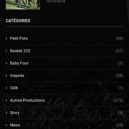
19/10/2018
CATÉGORIES
Petit Poto
(44)
Basket 225
(31)
Baby Foot
(1)
Inspirés
(38)
ODK
(1)
Autres Productions
(372)
Story
(4)
News
(25)