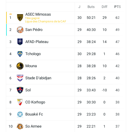
J
Buts
Diff
PTS
V
ASEC Mimosas
1
30
50:21
29
62
19
Titre gagné
Ligue des Champions de la CAF
San Pédro
2
29
40:30
10
49
13
AFAD-Plateau
3
29
38:24
14
47
13
Tchologo
4
30
29:28
1
46
12
Mouna
5
28
38:28
10
42
12
Stade D'abidjan
6
28
28:26
2
40
11
Sol
7
29
33:43
-10
40
12
CO Korhogo
8
29
30:30
0
38
10
Bouaké Fc
9
29
23:23
0
38
9
So Armee
10
29
22:21
1
37
9