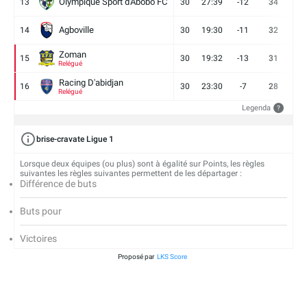
Olympique Sport d'Abobo FC
13
30
27:39
-12
34
9
Agboville
14
30
19:30
-11
32
7
Zoman
15
30
19:32
-13
31
7
Relégué
Racing D'abidjan
16
30
23:30
-7
28
6
Relégué
Legenda
?
brise-cravate Ligue 1
Lorsque deux équipes (ou plus) sont à égalité sur Points, les règles
suivantes les règles suivantes permettent de les départager :
Différence de buts
Buts pour
Victoires
Proposé par
LKS Score