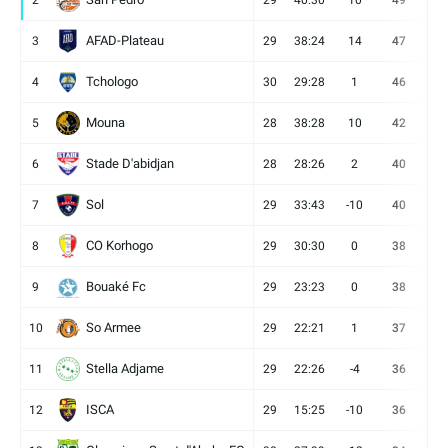
2
29
40:30
10
49
13
AFAD-Plateau
3
29
38:24
14
47
13
Tchologo
4
30
29:28
1
46
12
Mouna
5
28
38:28
10
42
12
Stade D'abidjan
6
28
28:26
2
40
11
Sol
7
29
33:43
-10
40
12
CO Korhogo
8
29
30:30
0
38
10
Bouaké Fc
9
29
23:23
0
38
9
So Armee
10
29
22:21
1
37
9
Stella Adjame
11
29
22:26
-4
36
9
ISCA
12
29
15:25
-10
36
10