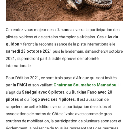
Ce rendez-vous majeur des
« 2 roues »
verra la participation des
pilotes ivoiriens et de certains champions africains. Ces
« As du
guidon »
feront la reconnaissance de la piste internationale le
samedi 23 octobre 2021
puis le lendemain, dimanche 24 octobre
2021, ils prendront part à ladite épreuve de notoriété
internationale.
Pour l’édition 2021, ce sont trois pays d’Afrique qui sont invités
par
la FMCI
et son vaillant
Chairman Soumahoro Mamadou
. Il
s’agit du
Sénégal avec 6 pilotes
, du
Burkina Faso avec 20
pilotes
et du
Togo avec ses 4 pilotes
. Il est aussi bon de
rappeler que cette édition, verra la participation des clubs et
associations de motos de Côte d’Ivoire avec comme de gros
soutiens de mobilisation, la participation de plusieurs sponsors et
évidemment la présence de tous les représentants des marques