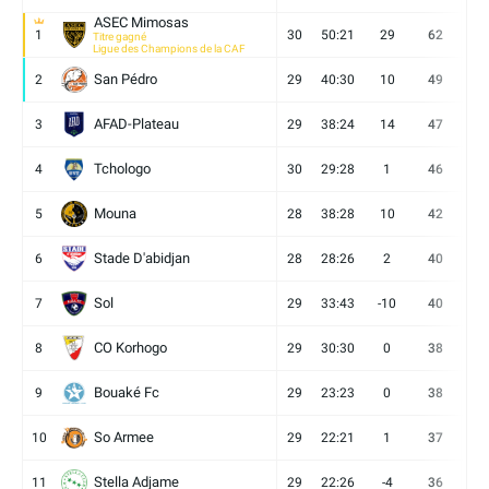
ASEC Mimosas
1
30
50:21
29
62
19
Titre gagné
Ligue des Champions de la CAF
San Pédro
2
29
40:30
10
49
13
AFAD-Plateau
3
29
38:24
14
47
13
Tchologo
4
30
29:28
1
46
12
Mouna
5
28
38:28
10
42
12
Stade D'abidjan
6
28
28:26
2
40
11
Sol
7
29
33:43
-10
40
12
CO Korhogo
8
29
30:30
0
38
10
Bouaké Fc
9
29
23:23
0
38
9
So Armee
10
29
22:21
1
37
9
Stella Adjame
11
29
22:26
-4
36
9