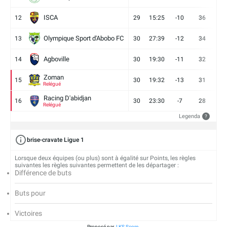
ISCA
12
29
15:25
-10
36
10
Olympique Sport d'Abobo FC
13
30
27:39
-12
34
9
Agboville
14
30
19:30
-11
32
7
Zoman
15
30
19:32
-13
31
7
Relégué
Racing D'abidjan
16
30
23:30
-7
28
6
Relégué
Legenda
?
brise-cravate Ligue 1
Lorsque deux équipes (ou plus) sont à égalité sur Points, les règles
suivantes les règles suivantes permettent de les départager :
Différence de buts
Buts pour
Victoires
Proposé par
LKS Score