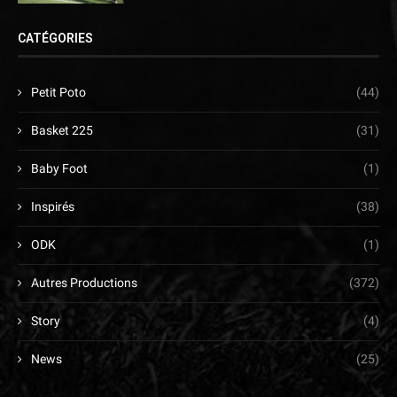
CATÉGORIES
Petit Poto
(44)
Basket 225
(31)
Baby Foot
(1)
Inspirés
(38)
ODK
(1)
Autres Productions
(372)
Story
(4)
News
(25)