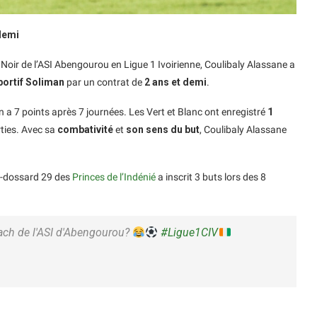
 demi
Noir de l’ASI Abengourou en Ligue 1 Ivoirienne, Coulibaly Alassane a
portif Soliman
par un contrat de
2 ans et demi
.
n a 7 points après 7 journées. Les Vert et Blanc ont enregistré
1
orties. Avec sa
combativité
et
son sens du but
, Coulibaly Alassane
ex-dossard 29 des
Princes de l’Indénié
a inscrit 3 buts lors des 8
ach de l'ASI d'Abengourou?
#Ligue1CIV