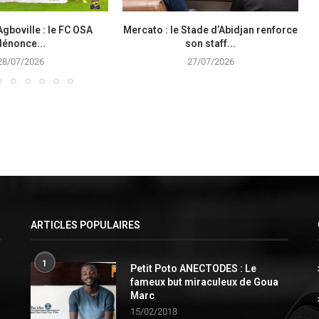
Agboville : le FC OSA
Mercato : le Stade d’Abidjan renforce
dénonce...
son staff...
28/07/2026
27/07/2026
ARTICLES POPULAIRES
1
Petit Poto ANECTODES : Le
fameux but miraculeux de Goua
Marc
15/02/2018