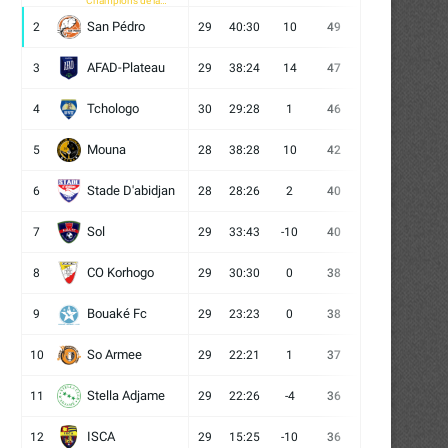
Champions de la
CAF
San Pédro
2
29
40:30
10
49
13
10
6
AFAD-Plateau
3
29
38:24
14
47
13
8
8
Tchologo
4
30
29:28
1
46
12
10
8
Mouna
5
28
38:28
10
42
12
6
10
Stade D'abidjan
6
28
28:26
2
40
11
7
10
Sol
7
29
33:43
-10
40
12
4
13
CO Korhogo
8
29
30:30
0
38
10
8
11
Bouaké Fc
9
29
23:23
0
38
9
11
9
So Armee
10
29
22:21
1
37
9
10
10
Stella Adjame
11
29
22:26
-4
36
9
9
11
ISCA
12
29
15:25
-10
36
10
6
13