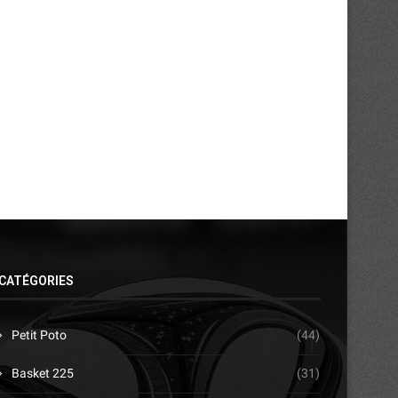
FC San Pedro : cap sur la Tunisie...
ASEC Mimosas et la soif 
transmission
24/07/2026
21/07/2026
CATÉGORIES
Petit Poto
(44)
Basket 225
(31)