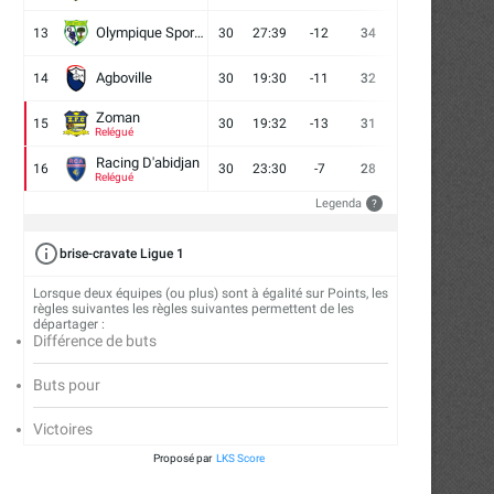
Olympique Sport d'Abobo FC
13
30
27:39
-12
34
9
7
14
Agboville
14
30
19:30
-11
32
7
11
12
Zoman
15
30
19:32
-13
31
7
10
13
Relégué
Racing D'abidjan
16
30
23:30
-7
28
6
10
14
Relégué
Legenda
?
brise-cravate Ligue 1
Lorsque deux équipes (ou plus) sont à égalité sur Points, les
règles suivantes les règles suivantes permettent de les
départager :
Différence de buts
Buts pour
Victoires
Proposé par
LKS Score