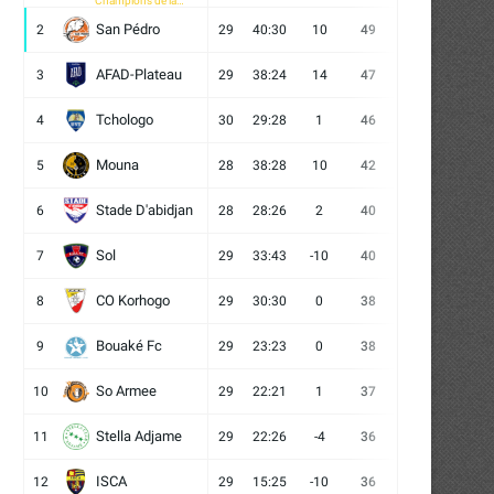
Champions de la
CAF
San Pédro
2
29
40:30
10
49
13
10
6
AFAD-Plateau
3
29
38:24
14
47
13
8
8
Tchologo
4
30
29:28
1
46
12
10
8
Mouna
5
28
38:28
10
42
12
6
10
Stade D'abidjan
6
28
28:26
2
40
11
7
10
Sol
7
29
33:43
-10
40
12
4
13
CO Korhogo
8
29
30:30
0
38
10
8
11
Bouaké Fc
9
29
23:23
0
38
9
11
9
So Armee
10
29
22:21
1
37
9
10
10
Stella Adjame
11
29
22:26
-4
36
9
9
11
ISCA
12
29
15:25
-10
36
10
6
13