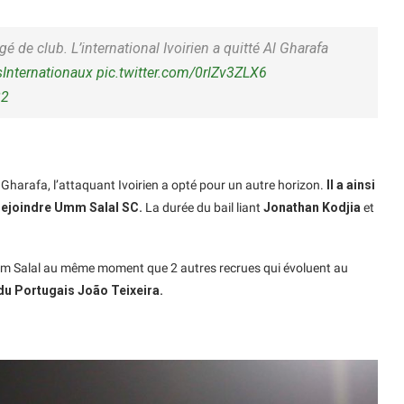
é de club. L’international Ivoirien a quitté Al Gharafa
Internationaux
pic.twitter.com/0rlZv3ZLX6
22
 Gharafa, l’attaquant Ivoirien a opté pour un autre horizon.
Il a ainsi
r rejoindre Umm Salal SC.
La durée du bail liant
Jonathan Kodjia
et
mm Salal au même moment que 2 autres recrues qui évoluent au
 du Portugais João Teixeira.