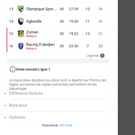
Olympique Sport d'Abobo FC
13
30
27:39
-12
34
9
7
14
Agboville
14
30
19:30
-11
32
7
11
12
Zoman
15
30
19:32
-13
31
7
10
13
Relégué
Racing D'abidjan
16
30
23:30
-7
28
6
10
14
Relégué
Legenda
?
brise-cravate Ligue 1
Lorsque deux équipes (ou plus) sont à égalité sur Points, les
règles suivantes les règles suivantes permettent de les
départager :
Différence de buts
Buts pour
Victoires
Proposé par
LKS Score