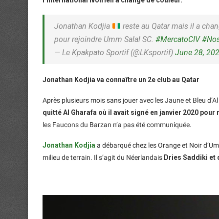
l’international Ivoirien a changé de couleur.
Jonathan Kodjia
reste au Qatar mais il a chang
pour rejoindre Umm Salal SC.
#MercatoCIV
#Nos
— Le Kpakpato Sportif (@LKsportif)
June 28, 20
Jonathan Kodjia va connaître un 2e club au Qatar
Après plusieurs mois sans jouer avec les Jaune et Bleu d’Al
quitté Al Gharafa où il avait signé en janvier 2020 pou
les Faucons du Barzan n’a pas été communiquée.
Jonathan Kodjia
a débarqué chez les Orange et Noir d’U
milieu de terrain. Il s’agit du Néerlandais
Dries Saddiki et