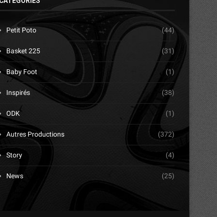
CATÉGORIES
Petit Poto
(44)
Basket 225
(31)
Baby Foot
(1)
Inspirés
(38)
ODK
(1)
Autres Productions
(372)
Story
(4)
News
(25)