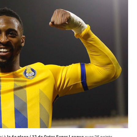
ni à
la 6e place / 12 de Qatar Super League
avec 25 points