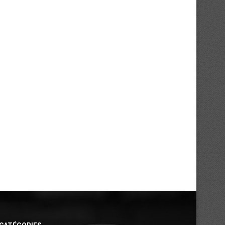
Mercato : Ouattara Romaric, le
Mercato : Isaac Cissé à la 
retour aux sources...
de...
30/07/2026
30/07/2026