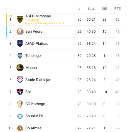
J
Buts
Diff
PTS
V
ASEC Mimosas
1
30
50:21
29
62
19
Titre gagné
Ligue des Champions de la CAF
San Pédro
2
29
40:30
10
49
13
AFAD-Plateau
3
29
38:24
14
47
13
Tchologo
4
30
29:28
1
46
12
Mouna
5
28
38:28
10
42
12
Stade D'abidjan
6
28
28:26
2
40
11
Sol
7
29
33:43
-10
40
12
CO Korhogo
8
29
30:30
0
38
10
Bouaké Fc
9
29
23:23
0
38
9
So Armee
10
29
22:21
1
37
9