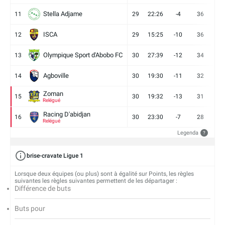
Stella Adjame
11
29
22:26
-4
36
9
ISCA
12
29
15:25
-10
36
10
Olympique Sport d'Abobo FC
13
30
27:39
-12
34
9
Agboville
14
30
19:30
-11
32
7
Zoman
15
30
19:32
-13
31
7
Relégué
Racing D'abidjan
16
30
23:30
-7
28
6
Relégué
Legenda
?
brise-cravate Ligue 1
Lorsque deux équipes (ou plus) sont à égalité sur Points, les règles
suivantes les règles suivantes permettent de les départager :
Différence de buts
Buts pour