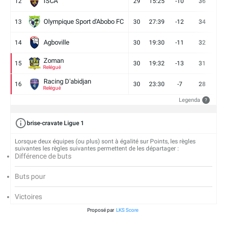
ISCA
12
29
15:25
-10
36
10
Olympique Sport d'Abobo FC
13
30
27:39
-12
34
9
Agboville
14
30
19:30
-11
32
7
Zoman
15
30
19:32
-13
31
7
Relégué
Racing D'abidjan
16
30
23:30
-7
28
6
Relégué
Legenda
?
brise-cravate Ligue 1
Lorsque deux équipes (ou plus) sont à égalité sur Points, les règles
suivantes les règles suivantes permettent de les départager :
Différence de buts
Buts pour
Victoires
Proposé par
LKS Score