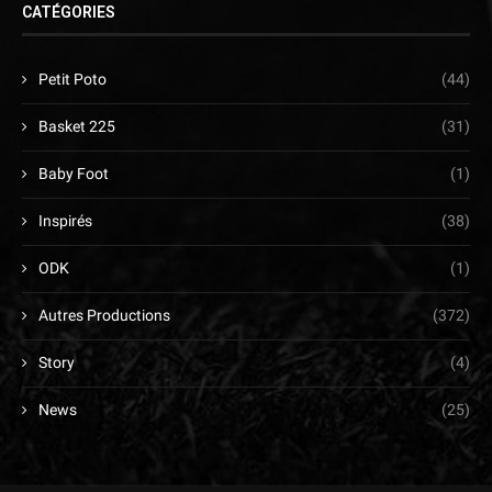
CATÉGORIES
Petit Poto
(44)
Basket 225
(31)
Baby Foot
(1)
Inspirés
(38)
ODK
(1)
Autres Productions
(372)
Story
(4)
News
(25)