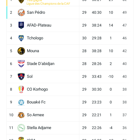
Titre gagné
Ligue des Champions de la CAF
San Pédro
2
29
40:30
10
49
13
AFAD-Plateau
3
29
38:24
14
47
13
Tchologo
4
30
29:28
1
46
12
Mouna
5
28
38:28
10
42
12
Stade D'abidjan
6
28
28:26
2
40
11
Sol
7
29
33:43
-10
40
12
CO Korhogo
8
29
30:30
0
38
10
Bouaké Fc
9
29
23:23
0
38
9
So Armee
10
29
22:21
1
37
9
Stella Adjame
11
29
22:26
-4
36
9