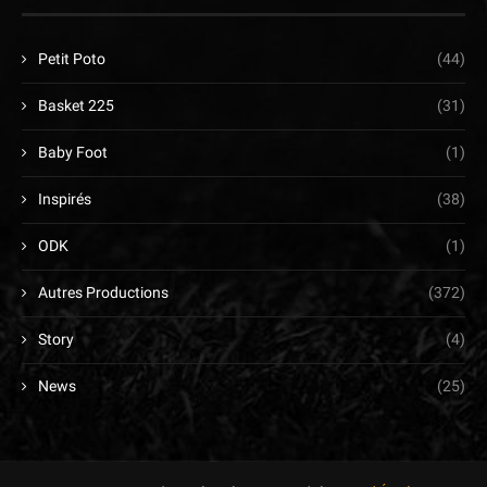
Petit Poto
(44)
Basket 225
(31)
Baby Foot
(1)
Inspirés
(38)
ODK
(1)
Autres Productions
(372)
Story
(4)
News
(25)