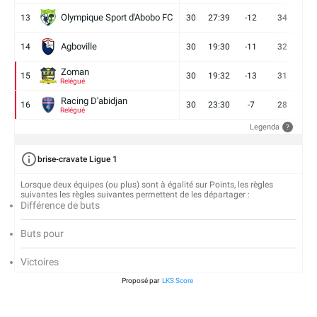
Olympique Sport d'Abobo FC
13
30
27:39
-12
34
9
Agboville
14
30
19:30
-11
32
7
Zoman
15
30
19:32
-13
31
7
Relégué
Racing D'abidjan
16
30
23:30
-7
28
6
Relégué
Legenda
?
brise-cravate Ligue 1
Lorsque deux équipes (ou plus) sont à égalité sur Points, les règles
suivantes les règles suivantes permettent de les départager :
Différence de buts
Buts pour
Victoires
Proposé par
LKS Score