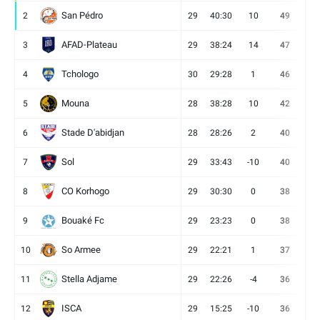
San Pédro
2
29
40:30
10
49
13
AFAD-Plateau
3
29
38:24
14
47
13
Tchologo
4
30
29:28
1
46
12
Mouna
5
28
38:28
10
42
12
Stade D'abidjan
6
28
28:26
2
40
11
Sol
7
29
33:43
-10
40
12
CO Korhogo
8
29
30:30
0
38
10
Bouaké Fc
9
29
23:23
0
38
9
So Armee
10
29
22:21
1
37
9
Stella Adjame
11
29
22:26
-4
36
9
ISCA
12
29
15:25
-10
36
10