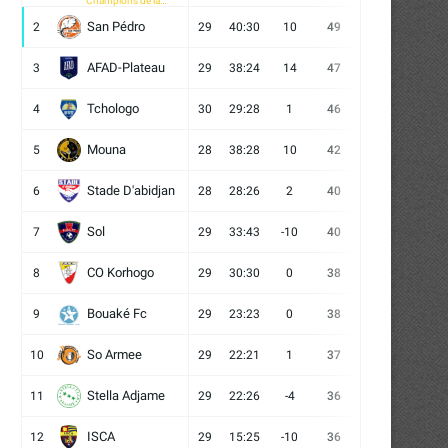
Champions de la
CAF
San Pédro
2
29
40:30
10
49
13
10
6
AFAD-Plateau
3
29
38:24
14
47
13
8
8
Tchologo
4
30
29:28
1
46
12
10
8
Mouna
5
28
38:28
10
42
12
6
10
Stade D'abidjan
6
28
28:26
2
40
11
7
10
Sol
7
29
33:43
-10
40
12
4
13
CO Korhogo
8
29
30:30
0
38
10
8
11
Bouaké Fc
9
29
23:23
0
38
9
11
9
So Armee
10
29
22:21
1
37
9
10
10
Stella Adjame
11
29
22:26
-4
36
9
9
11
ISCA
12
29
15:25
-10
36
10
6
13