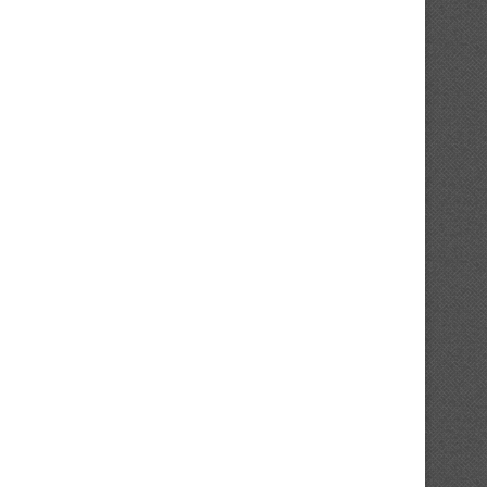
Affaire ES Agboville : le FC OSA
Mercato : le Stade d’Abidjan
dénonce...
son staff...
28/07/2026
27/07/2026