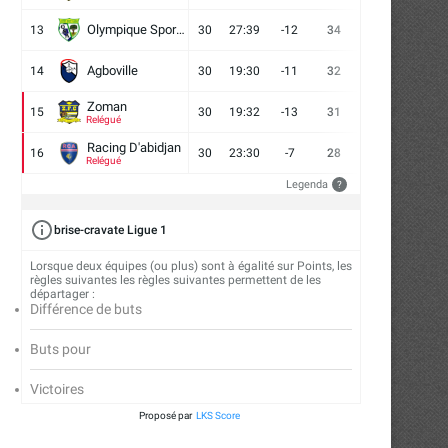
Olympique Sport d'Abobo FC
13
30
27:39
-12
34
9
7
14
Agboville
14
30
19:30
-11
32
7
11
12
Zoman
15
30
19:32
-13
31
7
10
13
Relégué
Racing D'abidjan
16
30
23:30
-7
28
6
10
14
Relégué
Legenda
?
brise-cravate Ligue 1
Lorsque deux équipes (ou plus) sont à égalité sur Points, les
règles suivantes les règles suivantes permettent de les
départager :
Différence de buts
Buts pour
Victoires
Proposé par
LKS Score