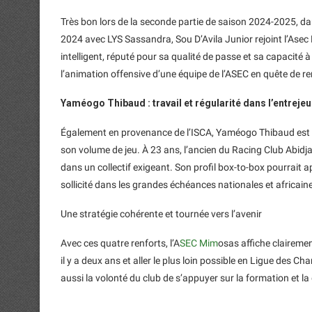
Très bon lors de la seconde partie de saison 2024-2025, da
2024 avec LYS Sassandra, Sou D’Avila Junior rejoint l’Asec 
intelligent, réputé pour sa qualité de passe et sa capacité à
l’animation offensive d’une équipe de l’ASEC en quête de r
Yaméogo Thibaud : travail et régularité dans l’entrejeu
Également en provenance de l’ISCA, Yaméogo Thibaud est un 
son volume de jeu. À 23 ans, l’ancien du Racing Club Abidja
dans un collectif exigeant. Son profil box-to-box pourrait 
sollicité dans les grandes échéances nationales et africain
Une stratégie cohérente et tournée vers l’avenir
Avec ces quatre renforts, l’A
SEC Mim
osas affiche clairemen
il y a deux ans et aller le plus loin possible en Ligue des C
aussi la volonté du club de s’appuyer sur la formation et la