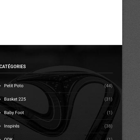
CATÉGORIES
Petit Poto
(44)
Basket 225
(31)
Baby Foot
(1)
Inspirés
(38)
ODK
(1)