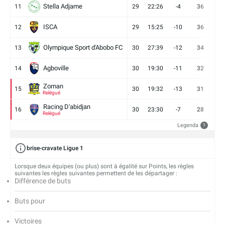
Stella Adjame
11
29
22:26
-4
36
9
ISCA
12
29
15:25
-10
36
10
Olympique Sport d'Abobo FC
13
30
27:39
-12
34
9
Agboville
14
30
19:30
-11
32
7
Zoman
15
30
19:32
-13
31
7
Relégué
Racing D'abidjan
16
30
23:30
-7
28
6
Relégué
Legenda
?
brise-cravate Ligue 1
Lorsque deux équipes (ou plus) sont à égalité sur Points, les règles
suivantes les règles suivantes permettent de les départager :
Différence de buts
Buts pour
Victoires