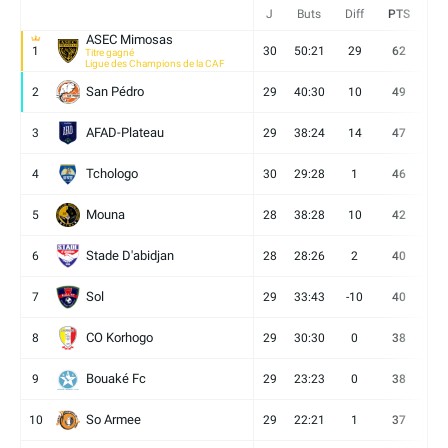
J
Buts
Diff
PTS
V
ASEC Mimosas
1
30
50:21
29
62
19
Titre gagné
Ligue des Champions de la CAF
San Pédro
2
29
40:30
10
49
13
AFAD-Plateau
3
29
38:24
14
47
13
Tchologo
4
30
29:28
1
46
12
Mouna
5
28
38:28
10
42
12
Stade D'abidjan
6
28
28:26
2
40
11
Sol
7
29
33:43
-10
40
12
CO Korhogo
8
29
30:30
0
38
10
Bouaké Fc
9
29
23:23
0
38
9
So Armee
10
29
22:21
1
37
9