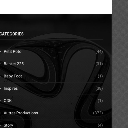
CATÉGORIES
Petit Poto
(44)
Basket 225
(31)
Baby Foot
(1)
Inspirés
(38)
ODK
(1)
Autres Productions
(372)
Story
(4)