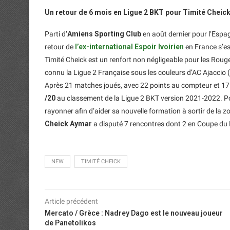
Un retour de 6 mois en Ligue 2 BKT pour Timité Cheic
Parti d
’Amiens Sporting Club
en août dernier pour l’Espa
retour de
l’ex-international Espoir Ivoirien
en France s’es
Timité Cheick est un renfort non négligeable pour les Rouge
connu la Ligue 2 Française sous les couleurs d’AC Ajacci
Après 21 matches joués, avec 22 points au compteur et 17 
/20
au classement de la Ligue 2 BKT version 2021-2022. Po
rayonner afin d’aider sa nouvelle formation à sortir de la 
Cheick Aymar
a disputé 7 rencontres dont 2 en Coupe du
NEW
TIMITÉ CHEICK
Article précédent
Mercato / Grèce : Nadrey Dago est le nouveau joueur
de Panetolikos