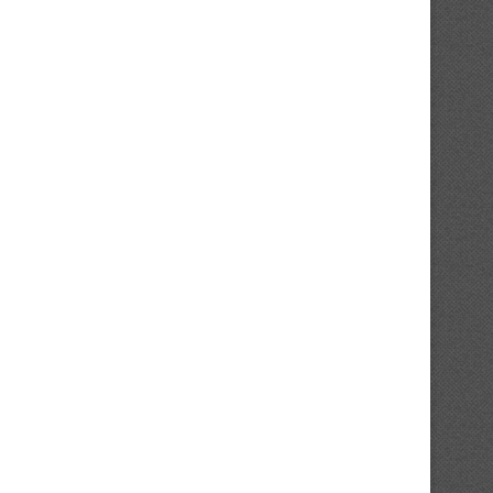
Mercato : l’Asie pour Ahoua Jean-
Mercato : Ouattara Romar
Charles
retour aux sources..
31/07/2026
30/07/2026