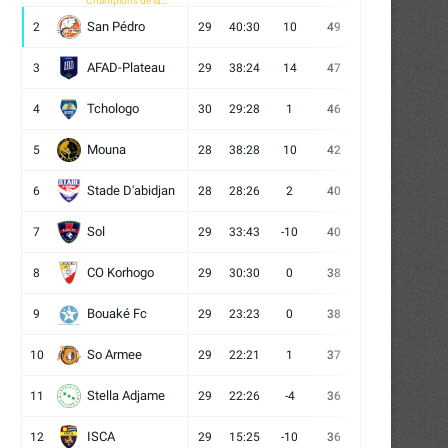
Champions de la
CAF
San Pédro
2
29
40:30
10
49
13
10
6
AFAD-Plateau
3
29
38:24
14
47
13
8
8
Tchologo
4
30
29:28
1
46
12
10
8
Mouna
5
28
38:28
10
42
12
6
10
Stade D'abidjan
6
28
28:26
2
40
11
7
10
Sol
7
29
33:43
-10
40
12
4
13
CO Korhogo
8
29
30:30
0
38
10
8
11
Bouaké Fc
9
29
23:23
0
38
9
11
9
So Armee
10
29
22:21
1
37
9
10
10
Stella Adjame
11
29
22:26
-4
36
9
9
11
ISCA
12
29
15:25
-10
36
10
6
13