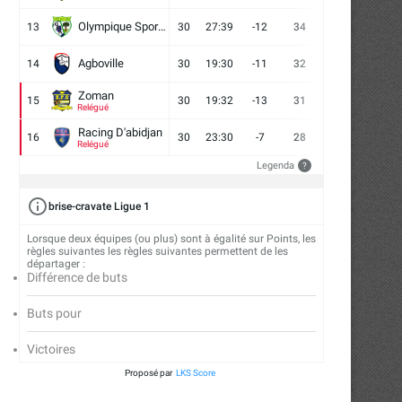
Olympique Sport d'Abobo FC
13
30
27:39
-12
34
9
7
14
Agboville
14
30
19:30
-11
32
7
11
12
Zoman
15
30
19:32
-13
31
7
10
13
Relégué
Racing D'abidjan
16
30
23:30
-7
28
6
10
14
Relégué
Legenda
?
brise-cravate Ligue 1
Lorsque deux équipes (ou plus) sont à égalité sur Points, les
règles suivantes les règles suivantes permettent de les
départager :
Différence de buts
Buts pour
Victoires
Proposé par
LKS Score