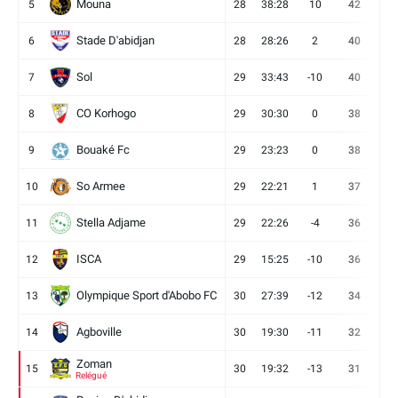
Mouna
5
28
38:28
10
42
12
Stade D'abidjan
6
28
28:26
2
40
11
Sol
7
29
33:43
-10
40
12
CO Korhogo
8
29
30:30
0
38
10
Bouaké Fc
9
29
23:23
0
38
9
So Armee
10
29
22:21
1
37
9
Stella Adjame
11
29
22:26
-4
36
9
ISCA
12
29
15:25
-10
36
10
Olympique Sport d'Abobo FC
13
30
27:39
-12
34
9
Agboville
14
30
19:30
-11
32
7
Zoman
15
30
19:32
-13
31
7
Relégué