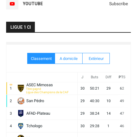
YOUTUBE
Subscribe
LIGUE 1 CI
Classement
A domicile
Extèrieur
J
Buts
Diff
PTS
V
ASEC Mimosas
1
30
50:21
29
62
19
Titre gagné
Ligue des Champions de la CAF
San Pédro
2
29
40:30
10
49
13
AFAD-Plateau
3
29
38:24
14
47
13
Tchologo
4
30
29:28
1
46
12