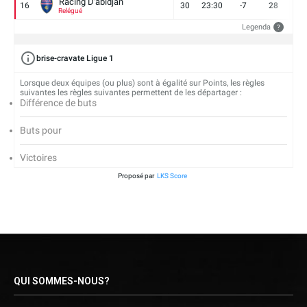
Racing D'abidjan
16
30
23:30
-7
28
6
Relégué
Legenda
?
brise-cravate Ligue 1
Lorsque deux équipes (ou plus) sont à égalité sur Points, les règles
suivantes les règles suivantes permettent de les départager :
Différence de buts
Buts pour
Victoires
Proposé par
LKS Score
QUI SOMMES-NOUS?