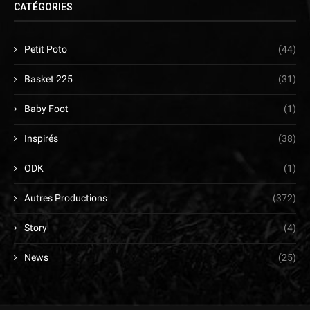
CATÉGORIES
Petit Poto
(44)
Basket 225
(31)
Baby Foot
(1)
Inspirés
(38)
ODK
(1)
Autres Productions
(372)
Story
(4)
News
(25)