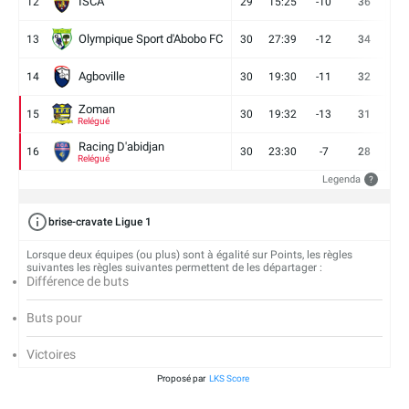
ISCA
12
29
15:25
-10
36
10
Olympique Sport d'Abobo FC
13
30
27:39
-12
34
9
Agboville
14
30
19:30
-11
32
7
Zoman
15
30
19:32
-13
31
7
Relégué
Racing D'abidjan
16
30
23:30
-7
28
6
Relégué
Legenda
?
brise-cravate Ligue 1
Lorsque deux équipes (ou plus) sont à égalité sur Points, les règles
suivantes les règles suivantes permettent de les départager :
Différence de buts
Buts pour
Victoires
Proposé par
LKS Score