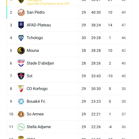
Titre gagné
Ligue des Champions de la CAF
San Pédro
2
29
40:30
10
49
13
AFAD-Plateau
3
29
38:24
14
47
13
Tchologo
4
30
29:28
1
46
12
Mouna
5
28
38:28
10
42
12
Stade D'abidjan
6
28
28:26
2
40
11
Sol
7
29
33:43
-10
40
12
CO Korhogo
8
29
30:30
0
38
10
Bouaké Fc
9
29
23:23
0
38
9
So Armee
10
29
22:21
1
37
9
Stella Adjame
11
29
22:26
-4
36
9