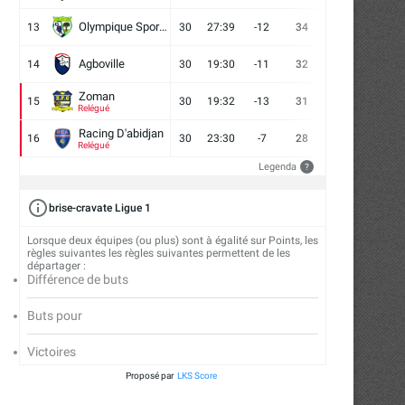
Olympique Sport d'Abobo FC
13
30
27:39
-12
34
9
7
14
Agboville
14
30
19:30
-11
32
7
11
12
Zoman
15
30
19:32
-13
31
7
10
13
Relégué
Racing D'abidjan
16
30
23:30
-7
28
6
10
14
Relégué
Legenda
?
Jeux Olympiques de la Jeunesse
Jeux Olympiques de la Je
brise-cravate Ligue 1
2026 : des...
Dakar 2026 :...
Lorsque deux équipes (ou plus) sont à égalité sur Points, les
30/07/2026
28/07/2026
règles suivantes les règles suivantes permettent de les
départager :
Différence de buts
Buts pour
Victoires
Proposé par
LKS Score