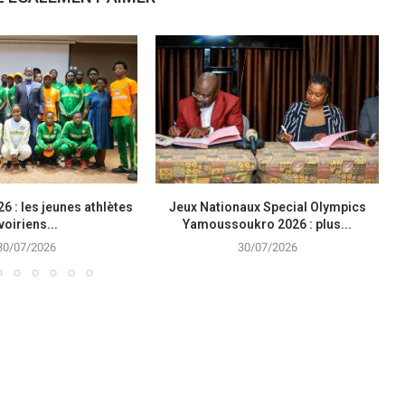
6 : les jeunes athlètes
Jeux Nationaux Special Olympics
voiriens...
Yamoussoukro 2026 : plus...
30/07/2026
30/07/2026