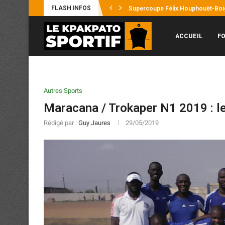
FLASH INFOS
Mercato : Ousmane Diakité file en 
CAN féminine 2026 : des réglages
Sporting Club de Gagnoa : Yaya Kon
UFOA-B U20 2026 : les Éléphanteau
Mercato : Thibault Yaméogo opte p
Éléphants : la FIF officialise le r
L’ONG UNISOCIAL offre une journée
CAN féminine 2026 / Reynald Pedro
ACCUEIL
F
Autres Sports
Maracana / Trokaper N1 2019 : le
Rédigé par :
Guy Jaures
29/05/2019