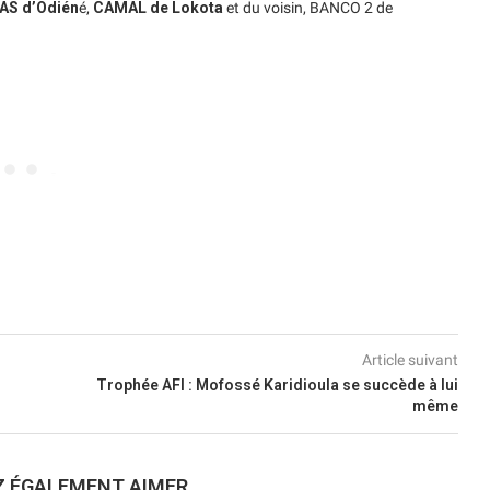
AS d’Odién
é,
CAMAL de Lokota
et du voisin, BANCO 2 de
Article suivant
Trophée AFI : Mofossé Karidioula se succède à lui
même
Z ÉGALEMENT AIMER