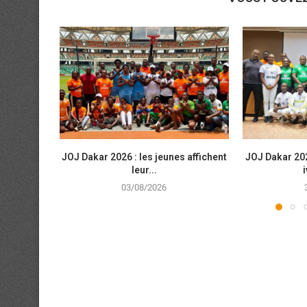
JOJ Dakar 2026 : les jeunes affichent
JOJ Dakar 202
leur...
i
03/08/2026