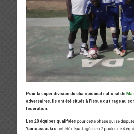
Pour la super division du championnat national de
Mar
adversaires. Ils ont été situés à l’issue du tirage au so
fédération.
Les 28 équipes qualifiées
pour cette phase qui se dispute
Yamoussoukro
ont été départagées en 7 poules de 4 équ