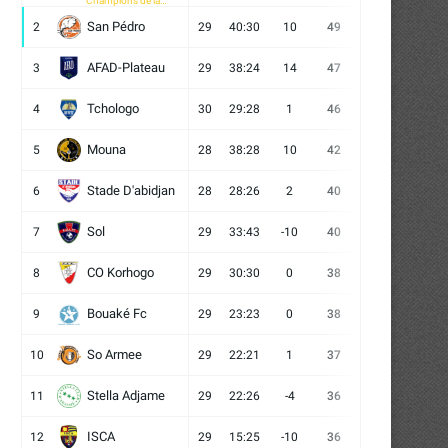
Champions de la
CAF
San Pédro
2
29
40:30
10
49
13
10
6
AFAD-Plateau
3
29
38:24
14
47
13
8
8
Tchologo
4
30
29:28
1
46
12
10
8
Mouna
5
28
38:28
10
42
12
6
10
Stade D'abidjan
6
28
28:26
2
40
11
7
10
Sol
7
29
33:43
-10
40
12
4
13
CO Korhogo
8
29
30:30
0
38
10
8
11
Bouaké Fc
9
29
23:23
0
38
9
11
9
So Armee
10
29
22:21
1
37
9
10
10
Stella Adjame
11
29
22:26
-4
36
9
9
11
ISCA
12
29
15:25
-10
36
10
6
13