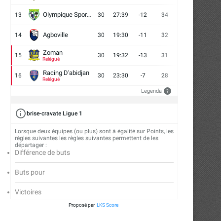
Olympique Sport d'Abobo FC
13
30
27:39
-12
34
9
7
14
Agboville
14
30
19:30
-11
32
7
11
12
Zoman
15
30
19:32
-13
31
7
10
13
Relégué
Racing D'abidjan
16
30
23:30
-7
28
6
10
14
Relégué
Legenda
?
brise-cravate Ligue 1
Lorsque deux équipes (ou plus) sont à égalité sur Points, les
règles suivantes les règles suivantes permettent de les
départager :
Différence de buts
Buts pour
Victoires
Proposé par
LKS Score