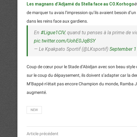
Les magnans d’Adjamé du Stella face au CO.Korhogo
é
de marquer tu avais l’impression qu’ils avaient besoin d’un
dans les reins face aux gardiens.
En
#Ligue1CIV
, quand tu penses à la prime de vic
pic.twitter.com/UohE0JqBSY
— Le Kpakpato Sportif (@LKsportif)
September 1
Coup de cœur pour le Stade d’Abidjan avec son beau style 
sur le coup du dépaysement, ils doivent s’adapter car la de
M’Bappé n’était pas encore Champion du monde, Ramba Juni
augmenté.
NEW
Article précédent