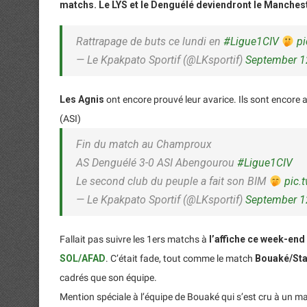
matchs. Le LYS et le Denguélé deviendront le Manchest
Rattrapage de buts ce lundi en
#Ligue1CIV
p
— Le Kpakpato Sportif (@LKsportif)
September 1
Les Agnis
ont encore prouvé leur avarice. Ils sont encore a
(ASI)
Fin du match au Champroux
AS Denguélé 3-0 ASI Abengourou
#Ligue1CIV
Le second club du peuple a fait son BIM
pic.
— Le Kpakpato Sportif (@LKsportif)
September 1
Fallait pas suivre les 1ers matchs à
l’affiche ce week-end
SOL/AFAD
. C’était fade, tout comme le match
Bouaké/Sta
cadrés que son équipe.
Mention spéciale à l’équipe de Bouaké qui s’est cru à un m