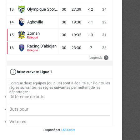
Olympique Sport d'Abobo FC
13
30
27:39
-12
34
9
7
14
Agboville
14
30
19:30
-11
32
7
11
12
Zoman
15
30
19:32
-13
31
7
10
13
Relégué
Racing D'abidjan
16
30
23:30
-7
28
6
10
14
Relégué
Legenda
?
brise-cravate Ligue 1
Lorsque deux équipes (ou plus) sont à égalité sur Points, les
règles suivantes les règles suivantes permettent de les
départager :
Différence de buts
Buts pour
Victoires
Proposé par
LKS Score