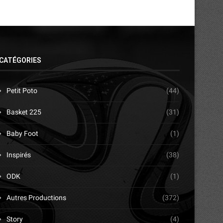
CATÉGORIES
Petit Poto
(44)
Basket 225
(31)
Baby Foot
(1)
Inspirés
(38)
ODK
(1)
Autres Productions
(372)
Story
(4)