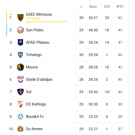
J
Buts
Diff
PTS
V
ASEC Mimosas
1
30
50:21
29
62
19
Titre gagné
Ligue des Champions de la CAF
San Pédro
2
29
40:30
10
49
13
AFAD-Plateau
3
29
38:24
14
47
13
Tchologo
4
30
29:28
1
46
12
Mouna
5
28
38:28
10
42
12
Stade D'abidjan
6
28
28:26
2
40
11
Sol
7
29
33:43
-10
40
12
CO Korhogo
8
29
30:30
0
38
10
Bouaké Fc
9
29
23:23
0
38
9
So Armee
10
29
22:21
1
37
9