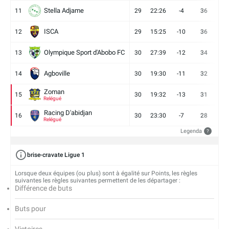
Stella Adjame
11
29
22:26
-4
36
9
ISCA
12
29
15:25
-10
36
10
Olympique Sport d'Abobo FC
13
30
27:39
-12
34
9
Agboville
14
30
19:30
-11
32
7
Zoman
15
30
19:32
-13
31
7
Relégué
Racing D'abidjan
16
30
23:30
-7
28
6
Relégué
Legenda
?
brise-cravate Ligue 1
Lorsque deux équipes (ou plus) sont à égalité sur Points, les règles
suivantes les règles suivantes permettent de les départager :
Différence de buts
Buts pour
Victoires