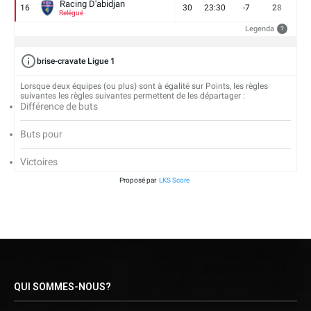
Racing D'abidjan
16
30
23:30
-7
28
6
Relégué
Legenda
?
brise-cravate Ligue 1
Lorsque deux équipes (ou plus) sont à égalité sur Points, les règles
suivantes les règles suivantes permettent de les départager :
Différence de buts
Buts pour
Victoires
Proposé par
LKS Score
QUI SOMMES-NOUS?