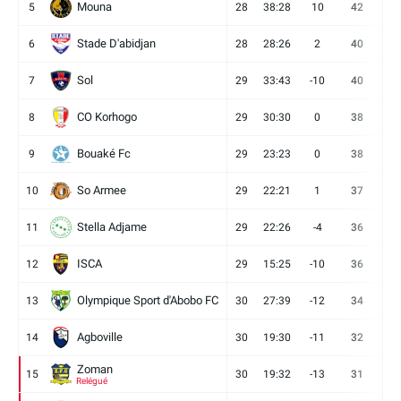
Mouna
5
28
38:28
10
42
12
Stade D'abidjan
6
28
28:26
2
40
11
Sol
7
29
33:43
-10
40
12
CO Korhogo
8
29
30:30
0
38
10
Bouaké Fc
9
29
23:23
0
38
9
So Armee
10
29
22:21
1
37
9
Stella Adjame
11
29
22:26
-4
36
9
ISCA
12
29
15:25
-10
36
10
Olympique Sport d'Abobo FC
13
30
27:39
-12
34
9
Agboville
14
30
19:30
-11
32
7
Zoman
15
30
19:32
-13
31
7
Relégué