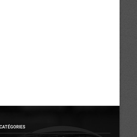
Mercato : l’Asie pour Ahoua Jean-
Mercato : Ouattara Romar
Charles
retour aux sources..
31/07/2026
30/07/2026
CATÉGORIES