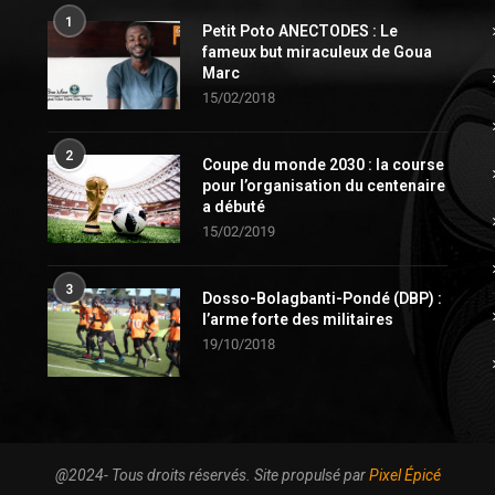
1
Petit Poto ANECTODES : Le
fameux but miraculeux de Goua
Marc
15/02/2018
2
Coupe du monde 2030 : la course
pour l’organisation du centenaire
a débuté
15/02/2019
3
Dosso-Bolagbanti-Pondé (DBP) :
l’arme forte des militaires
19/10/2018
@2024- Tous droits réservés. Site propulsé par
Pixel Épicé