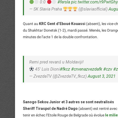
0:0
#fersla
pic.twitter.com/r9PwtGh
— SK Slavia Praha
(@slaviaofficial)
Augu
Quant au
KRC Gent d’Eboué Kouassi
(absent), les vice-c
du Shakhtar Donetsk (1-2), mardi passé. Menés, les Orange
minutes de l’acte 1 de la double confrontation.
Remi pred revanš u Moldaviji!
45′ Luis Dioni
#fkcz
#crvenazvezdafk
#czv
#z
— ZvezdaTV (@ZvezdaTV_fkcz)
August 3, 2021
Sanogo Sekou Junior et 3 autres se sont neutralisés
Sheriff Tiraspol de Nadré Dago
(absent) est rentré avec 
tenir en échec l’Etoile Rouge de Belgrade où évolue
le mili