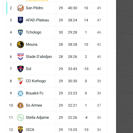
Champions de la
CAF
San Pédro
2
29
40:30
10
49
13
10
6
AFAD-Plateau
3
29
38:24
14
47
13
8
8
Tchologo
4
30
29:28
1
46
12
10
8
Mouna
5
28
38:28
10
42
12
6
10
Stade D'abidjan
6
28
28:26
2
40
11
7
10
Sol
7
29
33:43
-10
40
12
4
13
CO Korhogo
8
29
30:30
0
38
10
8
11
Bouaké Fc
9
29
23:23
0
38
9
11
9
So Armee
10
29
22:21
1
37
9
10
10
Stella Adjame
11
29
22:26
-4
36
9
9
11
ISCA
12
29
15:25
-10
36
10
6
13