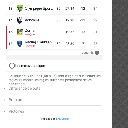
Olympique Sport d'Abobo FC
13
30
27:39
-12
34
9
7
14
Agboville
14
30
19:30
-11
32
7
11
12
Zoman
15
30
19:32
-13
31
7
10
13
Relégué
Racing D'abidjan
16
30
23:30
-7
28
6
10
14
Relégué
Legenda
?
brise-cravate Ligue 1
Lorsque deux équipes (ou plus) sont à égalité sur Points, les
règles suivantes les règles suivantes permettent de les
départager :
Différence de buts
Buts pour
Victoires
Proposé par
LKS Score