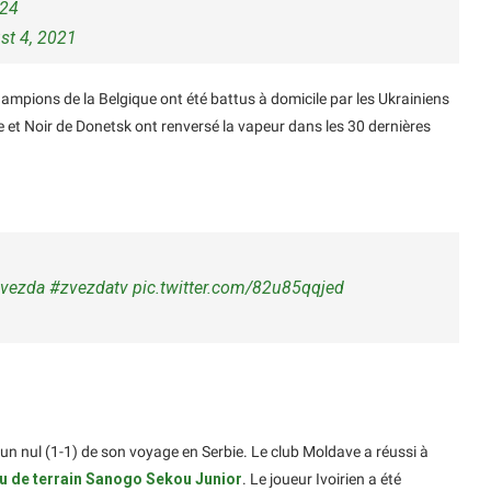
y24
st 4, 2021
hampions de la Belgique ont été battus à domicile par les Ukrainiens
 et Noir de Donetsk ont renversé la vapeur dans les 30 dernières
vezda
#zvezdatv
pic.twitter.com/82u85qqjed
un nul (1-1) de son voyage en Serbie. Le club Moldave a réussi à
eu de terrain Sanogo Sekou Junior
. Le joueur Ivoirien a été