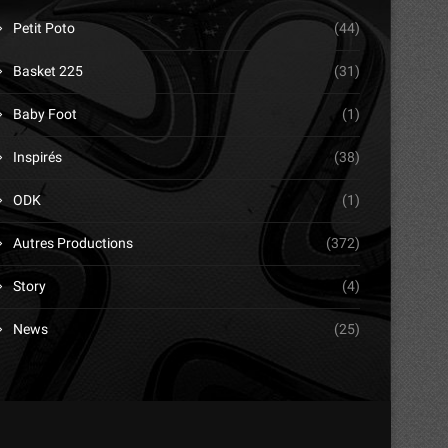
Petit Poto
(44)
Basket 225
(31)
Baby Foot
(1)
Inspirés
(38)
ODK
(1)
Autres Productions
(372)
Story
(4)
News
(25)