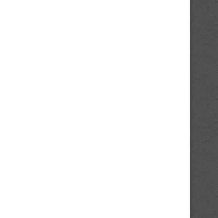
hrist Yoro, une première marquante
Affaire ES Agboville : le 