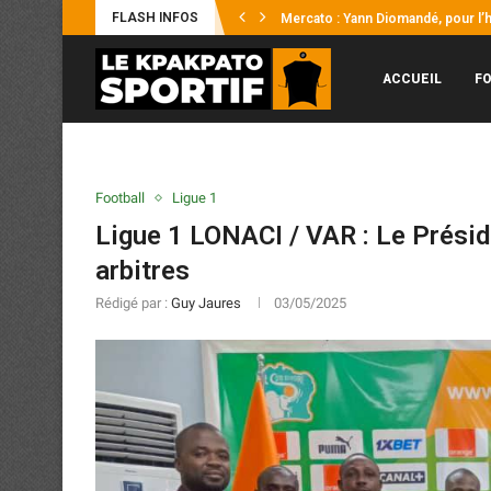
FLASH INFOS
Mercato : Yann Diomandé, pour l’hi
Afrobasket U18 2026 : Les Éléphant
UFOA-B : les Éléphanteaux échoue
Supercoupe Félix Houphouët-Boign
ACCUEIL
F
Football
Ligue 1
Ligue 1 LONACI / VAR : Le Présid
arbitres
Rédigé par :
Guy Jaures
03/05/2025