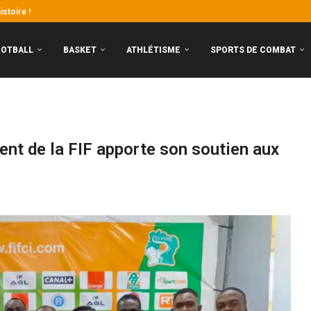
stoire !
eaux garçons frappent fort, les...
nt aux portes de la CAN
y : premier choc de la saison
OOTBALL
BASKET
ATHLÉTISME
SPORTS DE COMBAT
ent de la FIF apporte son soutien aux