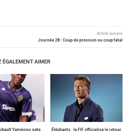
Article suivant
Journée 28 : Coup de pression ou coup fatal
Z ÉGALEMENT AIMER
hibault Yaméogo opte
Éléphants : la FIF officialise le retour
C