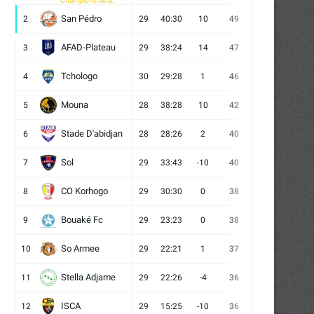
Champions de la
CAF
San Pédro
2
29
40:30
10
49
13
10
6
AFAD-Plateau
3
29
38:24
14
47
13
8
8
Tchologo
4
30
29:28
1
46
12
10
8
Mouna
5
28
38:28
10
42
12
6
10
Stade D'abidjan
6
28
28:26
2
40
11
7
10
Sol
7
29
33:43
-10
40
12
4
13
CO Korhogo
8
29
30:30
0
38
10
8
11
Bouaké Fc
9
29
23:23
0
38
9
11
9
So Armee
10
29
22:21
1
37
9
10
10
Stella Adjame
11
29
22:26
-4
36
9
9
11
ISCA
12
29
15:25
-10
36
10
6
13