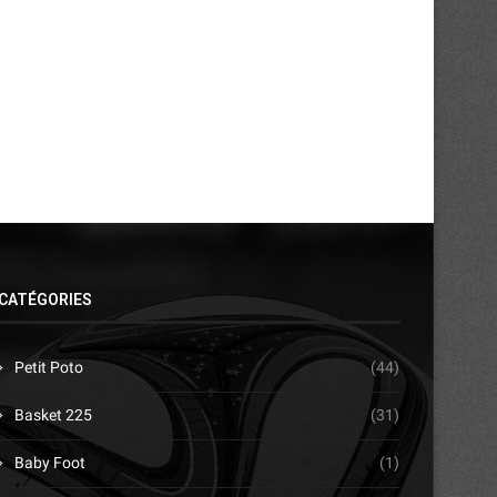
sur la terre...
dénonce...
29/07/2026
28/07/2026
CATÉGORIES
Petit Poto
(44)
Basket 225
(31)
Baby Foot
(1)