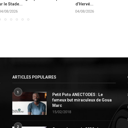
r le Stade...
d’Hervé...
04/08/2026
04/08/2026
ARTICLES POPULAIRES
1
Petit Poto ANECTODES : Le
fameux but miraculeux de Goua
Marc
15/02/2018
2