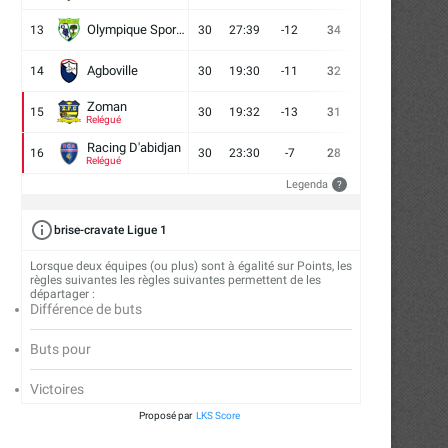
Olympique Sport d'Abobo FC
13
30
27:39
-12
34
9
7
14
Agboville
14
30
19:30
-11
32
7
11
12
Zoman
15
30
19:32
-13
31
7
10
13
Relégué
Racing D'abidjan
16
30
23:30
-7
28
6
10
14
Relégué
Legenda
?
brise-cravate Ligue 1
Lorsque deux équipes (ou plus) sont à égalité sur Points, les
règles suivantes les règles suivantes permettent de les
départager :
Différence de buts
Buts pour
Victoires
Proposé par
LKS Score