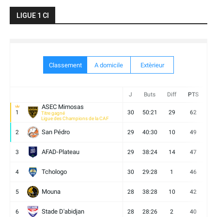
LIGUE 1 CI
Classement
A domicile
Extèrieur
J
Buts
Diff
PTS
V
ASEC Mimosas
1
30
50:21
29
62
19
Titre gagné
Ligue des Champions de la CAF
San Pédro
2
29
40:30
10
49
13
AFAD-Plateau
3
29
38:24
14
47
13
Tchologo
4
30
29:28
1
46
12
Mouna
5
28
38:28
10
42
12
Stade D'abidjan
6
28
28:26
2
40
11