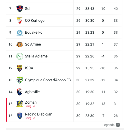
Sol
7
29
33:43
-10
40
12
CO Korhogo
8
29
30:30
0
38
10
Bouaké Fc
9
29
23:23
0
38
9
So Armee
10
29
22:21
1
37
9
Stella Adjame
11
29
22:26
-4
36
9
ISCA
12
29
15:25
-10
36
10
Olympique Sport d'Abobo FC
13
30
27:39
-12
34
9
Agboville
14
30
19:30
-11
32
7
Zoman
15
30
19:32
-13
31
7
Relégué
Racing D'abidjan
16
30
23:30
-7
28
6
Relégué
Legenda
?