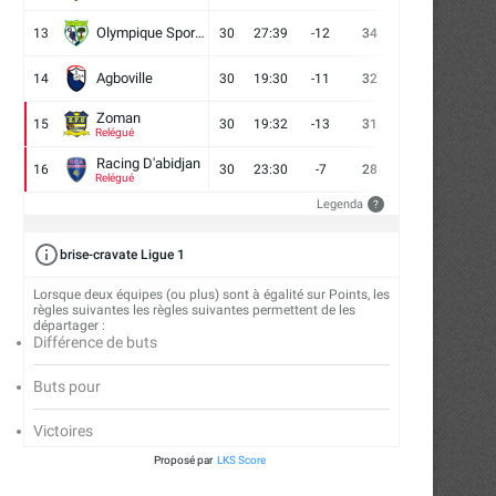
Olympique Sport d'Abobo FC
13
30
27:39
-12
34
9
7
14
Agboville
14
30
19:30
-11
32
7
11
12
Zoman
15
30
19:32
-13
31
7
10
13
Relégué
Racing D'abidjan
16
30
23:30
-7
28
6
10
14
Relégué
Legenda
?
brise-cravate Ligue 1
Lorsque deux équipes (ou plus) sont à égalité sur Points, les
règles suivantes les règles suivantes permettent de les
départager :
Différence de buts
Buts pour
Victoires
Proposé par
LKS Score