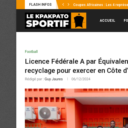
FLASH INFOS
Éléphants / Hervé Renard : « Je n’
Mercato : Yann Diomandé, pour l’hi
Afrobasket U18 2026 : Les Éléphant
UFOA-B : les Éléphanteaux échoue
Supercoupe Félix Houphouët-Boign
Mercato : Ousmane Diakité file en 
CAN féminine 2026 : des réglages
Sporting Club de Gagnoa : Yaya Kon
ACCUEIL
F
Football
Licence Fédérale A par Équivalen
recyclage pour exercer en Côte d’
Rédigé par :
Guy Jaures
06/12/2024