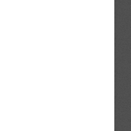
La commission électorale dévoile
Gothia Cup : Un parcours sat
son calendrier
pour les...
23/07/2026
18/07/2026