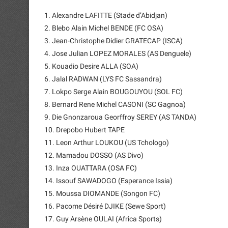
1. Alexandre LAFITTE (Stade d’Abidjan)
2. Blebo Alain Michel BENDE (FC OSA)
3. Jean-Christophe Didier GRATECAP (ISCA)
4. Jose Julian LOPEZ MORALES (AS Denguele)
5. Kouadio Desire ALLA (SOA)
6. Jalal RADWAN (LYS FC Sassandra)
7. Lokpo Serge Alain BOUGOUYOU (SOL FC)
8. Bernard Rene Michel CASONI (SC Gagnoa)
9. Die Gnonzaroua Georffroy SEREY (AS TANDA)
10. Drepobo Hubert TAPE
11. Leon Arthur LOUKOU (US Tchologo)
12. Mamadou DOSSO (AS Divo)
13. Inza OUATTARA (OSA FC)
14. Issouf SAWADOGO (Esperance Issia)
15. Moussa DIOMANDE (Songon FC)
16. Pacome Désiré DJIKE (Sewe Sport)
17. Guy Arsène OULAI (Africa Sports)