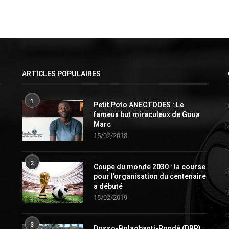
ARTICLES POPULAIRES
1
Petit Poto ANECTODES : Le
fameux but miraculeux de Goua
Marc
15/02/2018
2
Coupe du monde 2030 : la course
pour l’organisation du centenaire
a débuté
15/02/2019
3
Dosso-Bolagbanti-Pondé (DBP) :