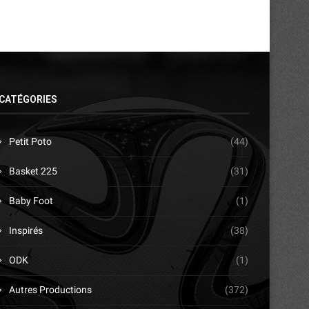
CATÉGORIES
Petit Poto
(44)
Basket 225
(31)
Baby Foot
(1)
Inspirés
(38)
ODK
(1)
Autres Productions
(372)