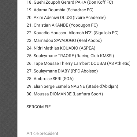
18. Guehi Zoupoh Gerard PAHA (Don Koff FC)
19. Adama Doumbia (Schadrac FC)
20. Akim Adeniwi OLUSI (Ivoire Academie)
21. Christian AKANDE (Yopougon FC)
22. Kouadio Houssou Allomoh N’ZI (Siguilolo FC)
23. Mamadou SAVADOGO (Real Abobo)
24. N’dri Mathias KOUADIO (ASPEA)
25. Souleymane TRAORE (Racing Club KMSSI)
26. Tape Mousse Thierry Lambert DOUBAI (AS Athletic)
27. Souleymane DIABY (RFC Aboisso)
28. Ambroise SERI (SOA)
29. Elian Serge Esmel GNAGNE (Stade d’Abidjan)
30. Moussa DIOMANDE (Lanfiara Sport)
SERCOM FIF
Article précédent