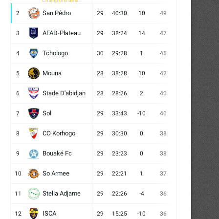
Champions de la
CAF
San Pédro
2
29
40:30
10
49
13
10
6
AFAD-Plateau
3
29
38:24
14
47
13
8
8
Tchologo
4
30
29:28
1
46
12
10
8
Mouna
5
28
38:28
10
42
12
6
10
Stade D'abidjan
6
28
28:26
2
40
11
7
10
Sol
7
29
33:43
-10
40
12
4
13
CO Korhogo
8
29
30:30
0
38
10
8
11
Bouaké Fc
9
29
23:23
0
38
9
11
9
So Armee
10
29
22:21
1
37
9
10
10
Stella Adjame
11
29
22:26
-4
36
9
9
11
ISCA
12
29
15:25
-10
36
10
6
13