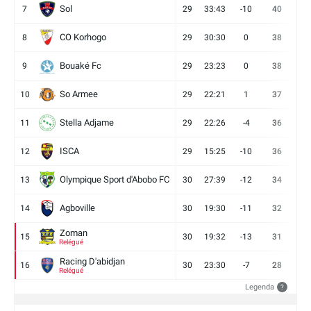
Sol
7
29
33:43
-10
40
12
CO Korhogo
8
29
30:30
0
38
10
Bouaké Fc
9
29
23:23
0
38
9
So Armee
10
29
22:21
1
37
9
Stella Adjame
11
29
22:26
-4
36
9
ISCA
12
29
15:25
-10
36
10
Olympique Sport d'Abobo FC
13
30
27:39
-12
34
9
Agboville
14
30
19:30
-11
32
7
Zoman
15
30
19:32
-13
31
7
Relégué
Racing D'abidjan
16
30
23:30
-7
28
6
Relégué
Legenda
?