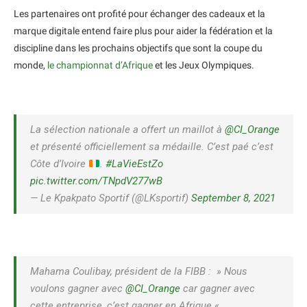
Les partenaires ont profité pour échanger des cadeaux et la
marque digitale entend faire plus pour aider la fédération et la
discipline dans les prochains objectifs que sont la coupe du
monde,
le championnat d’Afrique
et les Jeux Olympiques.
La sélection nationale a offert un maillot à
@CI_Orange
et présenté officiellement sa médaille. C’est paé c’est
Côte d’Ivoire
.
#LaVieEstZo
pic.twitter.com/TNpdV277wB
— Le Kpakpato Sportif (@LKsportif)
September 8, 2021
Mahama Coulibay, président de la FIBB : » Nous
voulons gagner avec
@CI_Orange
car gagner avec
cette entreprise, c’est gagner en Afrique « .