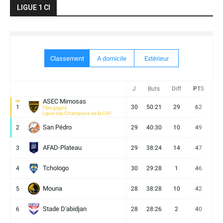
LIGUE 1 CI
Classement
A domicile
Extèrieur
J
Buts
Diff
PTS
V
ASEC Mimosas
1
30
50:21
29
62
19
Titre gagné
Ligue des Champions de la CAF
San Pédro
2
29
40:30
10
49
13
AFAD-Plateau
3
29
38:24
14
47
13
Tchologo
4
30
29:28
1
46
12
Mouna
5
28
38:28
10
42
12
Stade D'abidjan
6
28
28:26
2
40
11