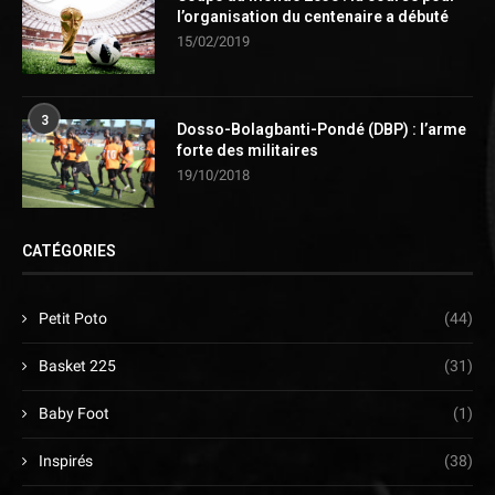
l’organisation du centenaire a débuté
15/02/2019
3
Dosso-Bolagbanti-Pondé (DBP) : l’arme
forte des militaires
19/10/2018
CATÉGORIES
Petit Poto
(44)
Basket 225
(31)
Baby Foot
(1)
Inspirés
(38)