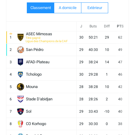
Classement
A domicile
Extèrieur
J
Buts
Diff
PTS
V
ASEC Mimosas
1
30
50:21
29
62
19
Titre gagné
Ligue des Champions de la CAF
San Pédro
2
29
40:30
10
49
13
AFAD-Plateau
3
29
38:24
14
47
13
Tchologo
4
30
29:28
1
46
12
Mouna
5
28
38:28
10
42
12
Stade D'abidjan
6
28
28:26
2
40
11
Sol
7
29
33:43
-10
40
12
CO Korhogo
8
29
30:30
0
38
10