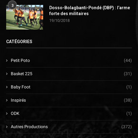
3
Dosso-Bolagbanti-Pondé (DBP) : l’arme
forte des militaires
19/10/2018
CATÉGORIES
Petit Poto
(44)
Basket 225
(31)
Baby Foot
(1)
Inspirés
(38)
ODK
(1)
Autres Productions
(372)