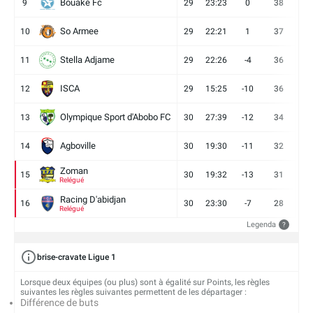
Bouaké Fc
9
29
23:23
0
38
9
So Armee
10
29
22:21
1
37
9
Stella Adjame
11
29
22:26
-4
36
9
ISCA
12
29
15:25
-10
36
10
Olympique Sport d'Abobo FC
13
30
27:39
-12
34
9
Agboville
14
30
19:30
-11
32
7
Zoman
15
30
19:32
-13
31
7
Relégué
Racing D'abidjan
16
30
23:30
-7
28
6
Relégué
Legenda
?
brise-cravate Ligue 1
Lorsque deux équipes (ou plus) sont à égalité sur Points, les règles
suivantes les règles suivantes permettent de les départager :
Différence de buts