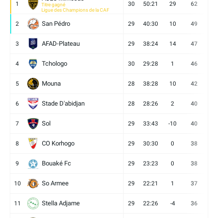
1
30
50:21
29
62
19
Titre gagné
Ligue des Champions de la CAF
San Pédro
2
29
40:30
10
49
13
AFAD-Plateau
3
29
38:24
14
47
13
Tchologo
4
30
29:28
1
46
12
Mouna
5
28
38:28
10
42
12
Stade D'abidjan
6
28
28:26
2
40
11
Sol
7
29
33:43
-10
40
12
CO Korhogo
8
29
30:30
0
38
10
Bouaké Fc
9
29
23:23
0
38
9
So Armee
10
29
22:21
1
37
9
Stella Adjame
11
29
22:26
-4
36
9