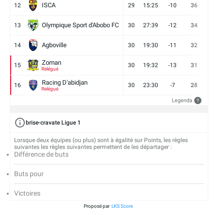
ISCA
12
29
15:25
-10
36
10
Olympique Sport d'Abobo FC
13
30
27:39
-12
34
9
Agboville
14
30
19:30
-11
32
7
Zoman
15
30
19:32
-13
31
7
Relégué
Racing D'abidjan
16
30
23:30
-7
28
6
Relégué
Legenda
?
brise-cravate Ligue 1
Lorsque deux équipes (ou plus) sont à égalité sur Points, les règles
suivantes les règles suivantes permettent de les départager :
Différence de buts
Buts pour
Victoires
Proposé par
LKS Score