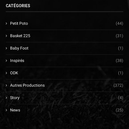
CATÉGORIES
Petit Poto
(44)
Basket 225
(31)
Baby Foot
(1)
Inspirés
(38)
ODK
(1)
Autres Productions
(372)
Story
(4)
News
(25)