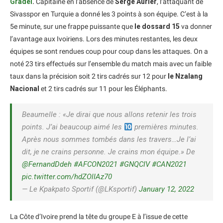
Gradel
.
Capitaine en l’absence de
Serge Aurier
, l’attaquant de
Sivasspor en Turquie a donné les 3 points à son équipe. C’est à la
5e minute, sur une frappe puissante que
le dossard 15
va donner
l’avantage aux Ivoiriens. Lors des minutes restantes, les deux
équipes se sont rendues coup pour coup dans les attaques. On a
noté 23 tirs effectués sur l’ensemble du match mais avec un faible
taux dans la précision soit 2 tirs cadrés sur 12 pour
le Nzalang
Nacional
et 2 tirs cadrés sur 11 pour les Éléphants.
Beaumelle : «Je dirai que nous allons retenir les trois
points. J’ai beaucoup aimé les
premières minutes.
Après nous sommes tombés dans les travers…Je l’ai
dit, je ne crains personne. Je crains mon équipe.» De
@FernandDdeh
#AFCON2021
#GNQCIV
#CAN2021
pic.twitter.com/hdZOlIAz70
— Le Kpakpato Sportif (@LKsportif)
January 12, 2022
La Côte d’Ivoire prend la tête du groupe E à l’issue de cette