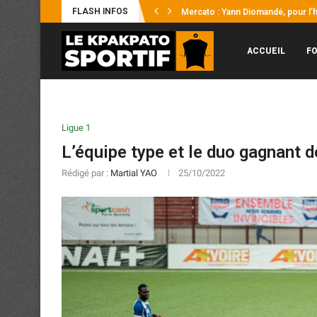
FLASH INFOS
Mercato : Yann Diomandé, pour l’hi
Afrobasket U18 2026 : Les Éléphant
UFOA-B : les Éléphanteaux échoue
Supercoupe Félix Houphouët-Boign
Mercato : Ousmane Diakité file en 
CAN féminine 2026 : des réglages
Sporting Club de Gagnoa : Yaya Kon
UFOA-B U20 2026 : les Éléphanteau
ACCUEIL
F
Ligue 1
L’équipe type et le duo gagnant d
Rédigé par :
Martial YAO
25/10/2022