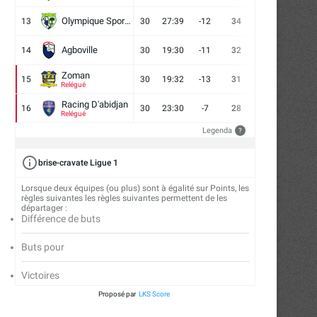
Olympique Sport d'Abobo FC
13
30
27:39
-12
34
9
7
14
Agboville
14
30
19:30
-11
32
7
11
12
Zoman
15
30
19:32
-13
31
7
10
13
Relégué
Racing D'abidjan
16
30
23:30
-7
28
6
10
14
Relégué
Legenda
?
brise-cravate Ligue 1
Lorsque deux équipes (ou plus) sont à égalité sur Points, les
règles suivantes les règles suivantes permettent de les
départager :
Différence de buts
Buts pour
Victoires
Proposé par
LKS Score