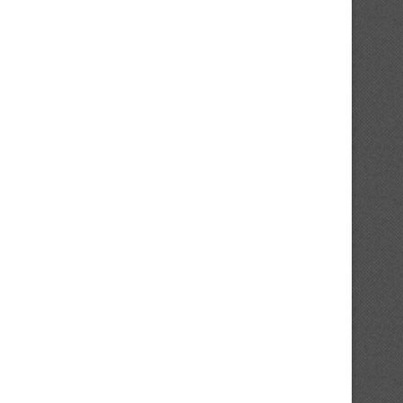
FC San Pedro : cap sur la Tunisie...
ASEC Mimosas et la soif 
transmission
24/07/2026
21/07/2026