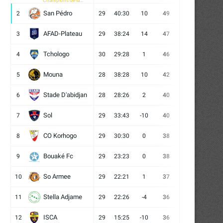
Champions de la
CAF
San Pédro
2
29
40:30
10
49
13
10
6
AFAD-Plateau
3
29
38:24
14
47
13
8
8
Tchologo
4
30
29:28
1
46
12
10
8
Mouna
5
28
38:28
10
42
12
6
10
Stade D'abidjan
6
28
28:26
2
40
11
7
10
Sol
7
29
33:43
-10
40
12
4
13
CO Korhogo
8
29
30:30
0
38
10
8
11
Bouaké Fc
9
29
23:23
0
38
9
11
9
So Armee
10
29
22:21
1
37
9
10
10
Stella Adjame
11
29
22:26
-4
36
9
9
11
ISCA
12
29
15:25
-10
36
10
6
13