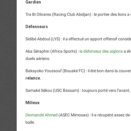
Gardien
Tra Bi Olivares (Racing Club Abidjan) : le portier des lions a
Défenseurs
Sidibé Abdoul (LYS) : il a effectué un apport offensif consi
Aka Séraphin (Africa Sports) :
le défenseur des aiglons
a ét
duels aériens.
Bakayoko Youssouf (Bouaké FC) : il été bon dans la couver
relance
.
Samaké Sékou (USC Bassam) : toujours porté vers l’avant, il
Milieux
Diomandé Ahmed
(ASEC Mimosas) : il a récupéré assez de 
balle.