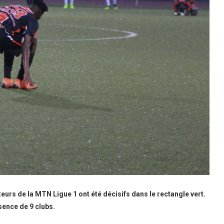
eurs de la MTN Ligue 1 ont été décisifs dans le rectangle vert.
sence de 9 clubs.