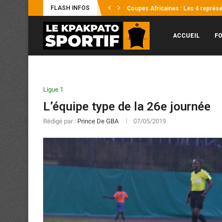
FLASH INFOS
Éléphants / Hervé Renard : « Je n’
Mercato : Yann Diomandé, pour l’hi
Afrobasket U18 2026 : Les Éléphant
UFOA-B : les Éléphanteaux échoue
Supercoupe Félix Houphouët-Boign
Mercato : Ousmane Diakité file en 
CAN féminine 2026 : des réglages
Sporting Club de Gagnoa : Yaya Kon
ACCUEIL
F
Ligue 1
L’équipe type de la 26e journée
Rédigé par :
Prince De GBA
07/05/2019