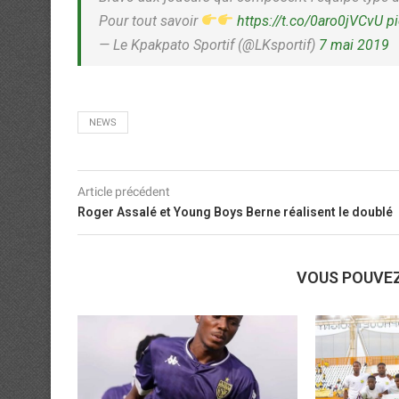
Pour tout savoir
https://t.co/0aro0jVCvU
p
— Le Kpakpato Sportif (@LKsportif)
7 mai 2019
NEWS
Article précédent
Roger Assalé et Young Boys Berne réalisent le doublé
VOUS POUVE