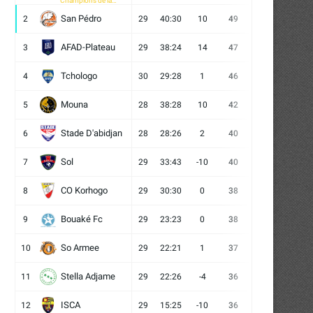
Champions de la
CAF
San Pédro
2
29
40:30
10
49
13
10
6
AFAD-Plateau
3
29
38:24
14
47
13
8
8
Tchologo
4
30
29:28
1
46
12
10
8
Mouna
5
28
38:28
10
42
12
6
10
Stade D'abidjan
6
28
28:26
2
40
11
7
10
Sol
7
29
33:43
-10
40
12
4
13
CO Korhogo
8
29
30:30
0
38
10
8
11
Bouaké Fc
9
29
23:23
0
38
9
11
9
So Armee
10
29
22:21
1
37
9
10
10
Stella Adjame
11
29
22:26
-4
36
9
9
11
ISCA
12
29
15:25
-10
36
10
6
13