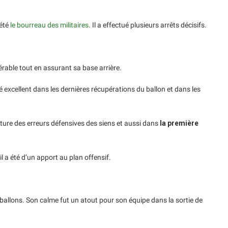
 été
le bourreau des militaires
. Il a effectué plusieurs arrêts décisifs.
dérable tout en assurant sa base arrière.
é excellent dans les dernières récupérations du ballon et dans les
ture des erreurs défensives des siens et aussi dans
la première
 a été d’un apport au plan offensif.
ballons. Son calme fut un atout pour son équipe dans la sortie de