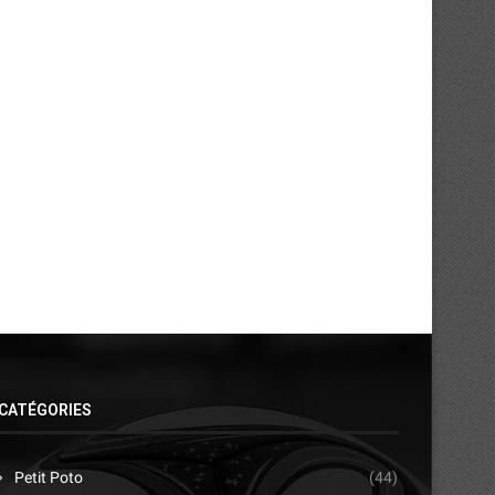
FC San Pedro : cap sur la Tunisie...
ASEC Mimosas et la soif 
transmission
24/07/2026
21/07/2026
CATÉGORIES
Petit Poto
(44)