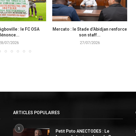
Agboville : le FC OSA
Mercato : le Stade d’Abidjan renforce
dénonce...
son staff...
28/07/2026
27/07/2026
ARTICLES POPULAIRES
1
Petit Poto ANECTODES : Le