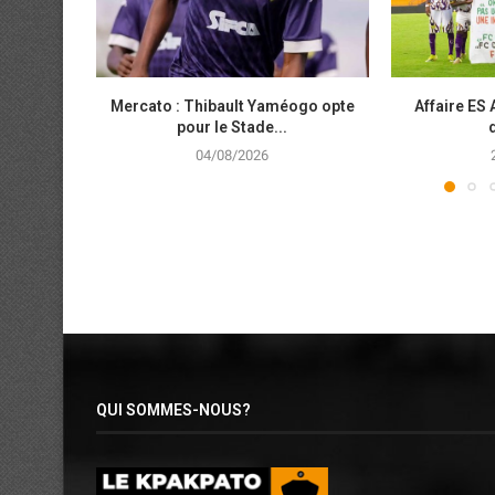
Mercato : Thibault Yaméogo opte
Affaire ES 
pour le Stade...
04/08/2026
QUI SOMMES-NOUS?