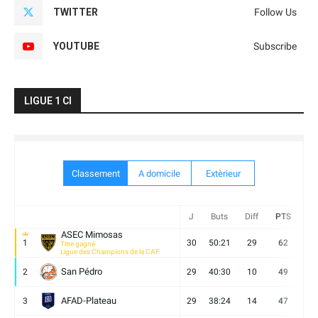
TWITTER
Follow Us
YOUTUBE
Subscribe
LIGUE 1 CI
Classement
A domicile
Extèrieur
J
Buts
Diff
PTS
V
ASEC Mimosas
1
30
50:21
29
62
19
Titre gagné
Ligue des Champions de la CAF
San Pédro
2
29
40:30
10
49
13
AFAD-Plateau
3
29
38:24
14
47
13