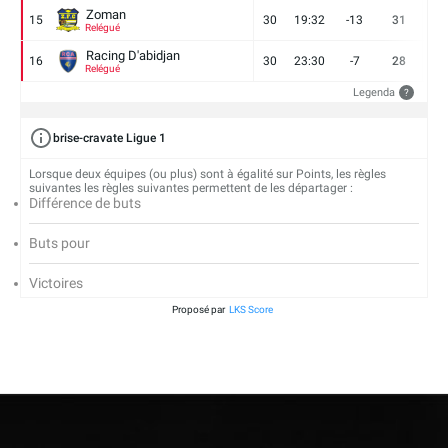
Zoman
15
30
19:32
-13
31
7
Relégué
Racing D'abidjan
16
30
23:30
-7
28
6
Relégué
Legenda
?
brise-cravate Ligue 1
Lorsque deux équipes (ou plus) sont à égalité sur Points, les règles
suivantes les règles suivantes permettent de les départager :
Différence de buts
Buts pour
Victoires
Proposé par
LKS Score