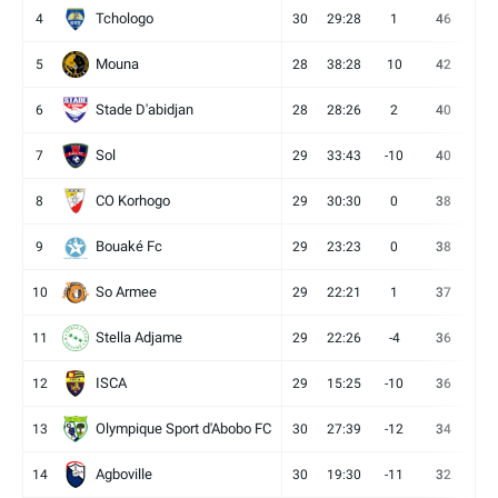
Tchologo
4
30
29:28
1
46
12
Mouna
5
28
38:28
10
42
12
Stade D'abidjan
6
28
28:26
2
40
11
Sol
7
29
33:43
-10
40
12
CO Korhogo
8
29
30:30
0
38
10
Bouaké Fc
9
29
23:23
0
38
9
So Armee
10
29
22:21
1
37
9
Stella Adjame
11
29
22:26
-4
36
9
ISCA
12
29
15:25
-10
36
10
Olympique Sport d'Abobo FC
13
30
27:39
-12
34
9
Agboville
14
30
19:30
-11
32
7