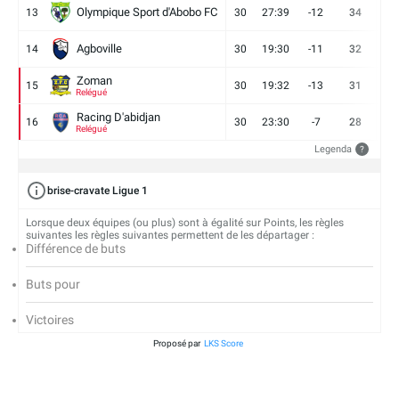
Olympique Sport d'Abobo FC
13
30
27:39
-12
34
9
Agboville
14
30
19:30
-11
32
7
Zoman
15
30
19:32
-13
31
7
Relégué
Racing D'abidjan
16
30
23:30
-7
28
6
Relégué
Legenda
?
brise-cravate Ligue 1
Lorsque deux équipes (ou plus) sont à égalité sur Points, les règles
suivantes les règles suivantes permettent de les départager :
Différence de buts
Buts pour
Victoires
Proposé par
LKS Score