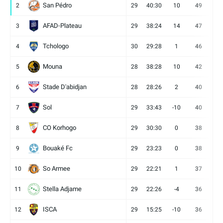
San Pédro
2
29
40:30
10
49
13
AFAD-Plateau
3
29
38:24
14
47
13
Tchologo
4
30
29:28
1
46
12
Mouna
5
28
38:28
10
42
12
Stade D'abidjan
6
28
28:26
2
40
11
Sol
7
29
33:43
-10
40
12
CO Korhogo
8
29
30:30
0
38
10
Bouaké Fc
9
29
23:23
0
38
9
So Armee
10
29
22:21
1
37
9
Stella Adjame
11
29
22:26
-4
36
9
ISCA
12
29
15:25
-10
36
10