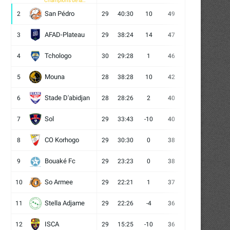
Champions de la
CAF
San Pédro
2
29
40:30
10
49
13
10
6
AFAD-Plateau
3
29
38:24
14
47
13
8
8
Tchologo
4
30
29:28
1
46
12
10
8
Mouna
5
28
38:28
10
42
12
6
10
Stade D'abidjan
6
28
28:26
2
40
11
7
10
Sol
7
29
33:43
-10
40
12
4
13
CO Korhogo
8
29
30:30
0
38
10
8
11
Bouaké Fc
9
29
23:23
0
38
9
11
9
So Armee
10
29
22:21
1
37
9
10
10
Stella Adjame
11
29
22:26
-4
36
9
9
11
ISCA
12
29
15:25
-10
36
10
6
13