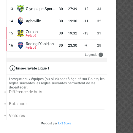
Olympique Sport d'Abobo FC
13
30
27:39
-12
34
9
7
14
Agboville
14
30
19:30
-11
32
7
11
12
Zoman
15
30
19:32
-13
31
7
10
13
Relégué
Racing D'abidjan
16
30
23:30
-7
28
6
10
14
Relégué
Legenda
?
brise-cravate Ligue 1
La conférence de lancement de
Autour de l’aire de jeu –
Mousso Foot 2026
astuces...
Lorsque deux équipes (ou plus) sont à égalité sur Points, les
règles suivantes les règles suivantes permettent de les
16/07/2026
13/07/2026
départager :
Différence de buts
Buts pour
Victoires
Proposé par
LKS Score