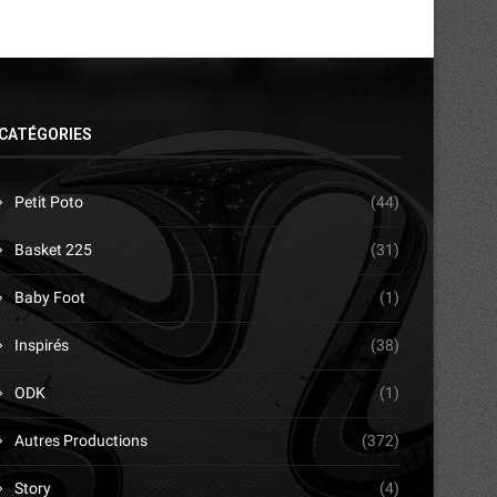
CATÉGORIES
Petit Poto
(44)
Basket 225
(31)
Baby Foot
(1)
Inspirés
(38)
ODK
(1)
Autres Productions
(372)
Story
(4)