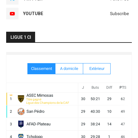
YOUTUBE
Subscribe
LIGUE 1 CI
Classement
A domicile
Extèrieur
J
Buts
Diff
PTS
V
ASEC Mimosas
1
30
50:21
29
62
19
Titre gagné
Ligue des Champions de la CAF
San Pédro
2
29
40:30
10
49
13
AFAD-Plateau
3
29
38:24
14
47
13
Tchologo
4
30
29:28
1
46
12