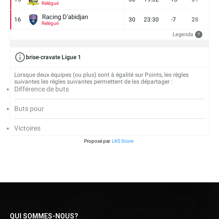
Relégué
Racing D'abidjan
16
30
23:30
-7
28
6
Relégué
Legenda
?
brise-cravate Ligue 1
Lorsque deux équipes (ou plus) sont à égalité sur Points, les règles
suivantes les règles suivantes permettent de les départager :
Différence de buts
Buts pour
Victoires
Proposé par
LKS Score
QUI SOMMES-NOUS?