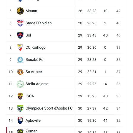
Mouna
5
28
38:28
10
42
12
Stade D'abidjan
6
28
28:26
2
40
11
Sol
7
29
33:43
-10
40
12
CO Korhogo
8
29
30:30
0
38
10
Bouaké Fc
9
29
23:23
0
38
9
So Armee
10
29
22:21
1
37
9
Stella Adjame
11
29
22:26
-4
36
9
ISCA
12
29
15:25
-10
36
10
Olympique Sport d'Abobo FC
13
30
27:39
-12
34
9
Agboville
14
30
19:30
-11
32
7
Zoman
15
30
19:32
-13
31
7