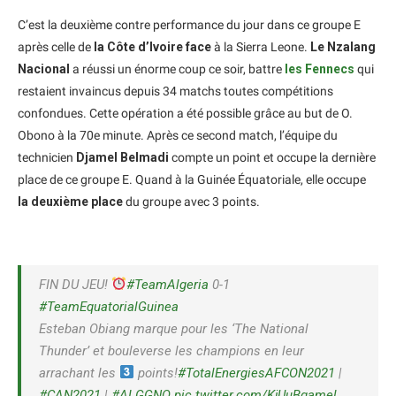
C’est la deuxième contre performance du jour dans ce groupe E
après celle de
la Côte d’Ivoire face
à la Sierra Leone.
Le Nzalang
Nacional
a réussi un énorme coup ce soir, battre
les Fennecs
qui
restaient invaincus depuis 34 matchs toutes compétitions
confondues. Cette opération a été possible grâce au but de O.
Obono à la 70e minute. Après ce second match, l’équipe du
technicien
Djamel Belmadi
compte un point et occupe la dernière
place de ce groupe E. Quand à la Guinée Équatoriale, elle occupe
la deuxième place
du groupe avec 3 points.
FIN DU JEU!
#TeamAlgeria
0-1
#TeamEquatorialGuinea
Esteban Obiang marque pour les ‘The National
Thunder’ et bouleverse les champions en leur
arrachant les
points!
#TotalEnergiesAFCON2021
|
#CAN2021
|
#ALGGNQ
pic.twitter.com/KjUuBgamel