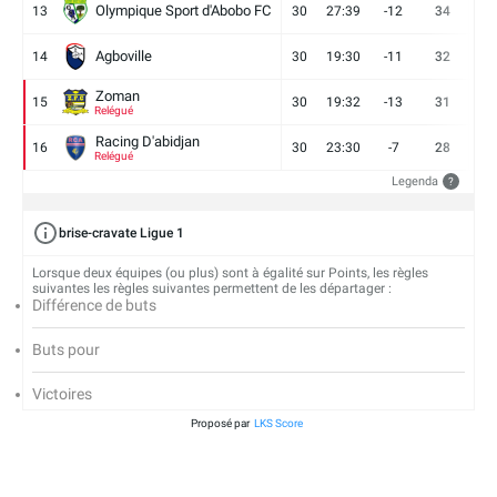
Olympique Sport d'Abobo FC
13
30
27:39
-12
34
9
Agboville
14
30
19:30
-11
32
7
Zoman
15
30
19:32
-13
31
7
Relégué
Racing D'abidjan
16
30
23:30
-7
28
6
Relégué
Legenda
?
brise-cravate Ligue 1
Lorsque deux équipes (ou plus) sont à égalité sur Points, les règles
suivantes les règles suivantes permettent de les départager :
Différence de buts
Buts pour
Victoires
Proposé par
LKS Score