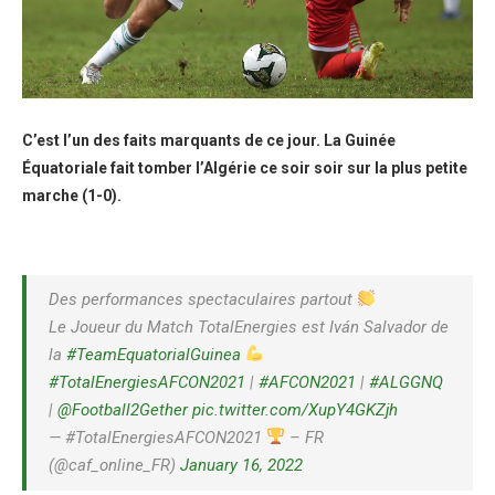
C’est l’un des faits marquants de ce jour. La Guinée
Équatoriale fait tomber l’Algérie ce soir soir sur la plus petite
marche (1-0).
Des performances spectaculaires partout
Le Joueur du Match TotalEnergies est Iván Salvador de
la
#TeamEquatorialGuinea
#TotalEnergiesAFCON2021
|
#AFCON2021
|
#ALGGNQ
|
@Football2Gether
pic.twitter.com/XupY4GKZjh
— #TotalEnergiesAFCON2021
– FR
(@caf_online_FR)
January 16, 2022