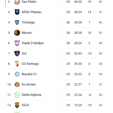
San Pédro
2
29
40:30
10
49
13
AFAD-Plateau
3
29
38:24
14
47
13
Tchologo
4
30
29:28
1
46
12
Mouna
5
28
38:28
10
42
12
Stade D'abidjan
6
28
28:26
2
40
11
Sol
7
29
33:43
-10
40
12
CO Korhogo
8
29
30:30
0
38
10
Bouaké Fc
9
29
23:23
0
38
9
So Armee
10
29
22:21
1
37
9
Stella Adjame
11
29
22:26
-4
36
9
ISCA
12
29
15:25
-10
36
10