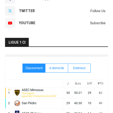
TWITTER
Follow Us
YOUTUBE
Subscribe
LIGUE 1 CI
Classement
A domicile
Extèrieur
J
Buts
Diff
PTS
V
ASEC Mimosas
1
30
50:21
29
62
19
Titre gagné
Ligue des Champions de la CAF
San Pédro
2
29
40:30
10
49
13