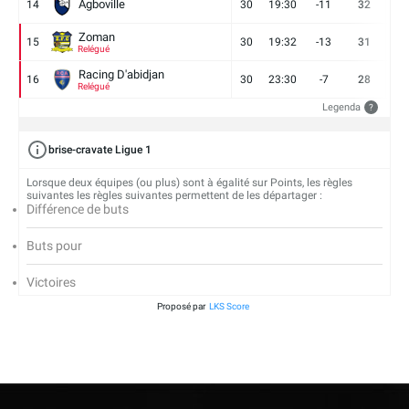
Agboville
14
30
19:30
-11
32
7
Zoman
15
30
19:32
-13
31
7
Relégué
Racing D'abidjan
16
30
23:30
-7
28
6
Relégué
Legenda
?
brise-cravate Ligue 1
Lorsque deux équipes (ou plus) sont à égalité sur Points, les règles
suivantes les règles suivantes permettent de les départager :
Différence de buts
Buts pour
Victoires
Proposé par
LKS Score