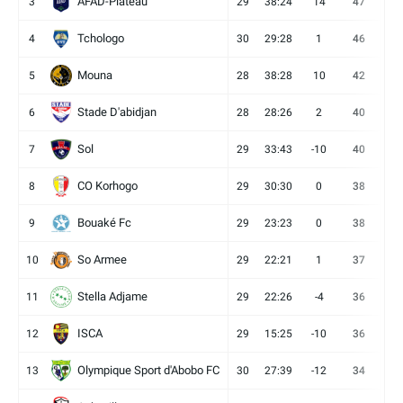
AFAD-Plateau
3
29
38:24
14
47
13
Tchologo
4
30
29:28
1
46
12
Mouna
5
28
38:28
10
42
12
Stade D'abidjan
6
28
28:26
2
40
11
Sol
7
29
33:43
-10
40
12
CO Korhogo
8
29
30:30
0
38
10
Bouaké Fc
9
29
23:23
0
38
9
So Armee
10
29
22:21
1
37
9
Stella Adjame
11
29
22:26
-4
36
9
ISCA
12
29
15:25
-10
36
10
Olympique Sport d'Abobo FC
13
30
27:39
-12
34
9