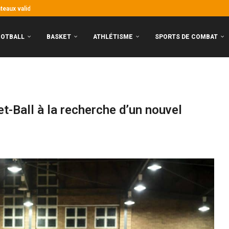
entrée !
ntants ivoiriens connaissent le chemin
ai pas beaucoup...
stoire !
eaux garçons frappent fort, les...
nt aux portes de la CAN
y : premier choc de la saison
Algérie !
OOTBALL
BASKET
ATHLÉTISME
SPORTS DE COMBAT
t-Ball à la recherche d’un nouvel