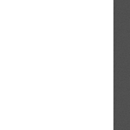
Tournoi des Quartiers : la BAL et
Basket 3×3 / Agora Champio
Wave...
2026 :...