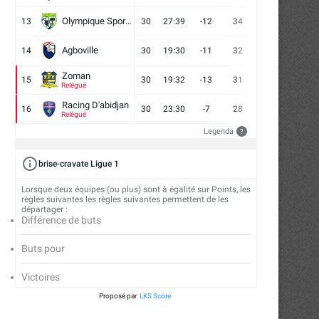
Olympique Sport d'Abobo FC
13
30
27:39
-12
34
9
7
14
Agboville
14
30
19:30
-11
32
7
11
12
Zoman
15
30
19:32
-13
31
7
10
13
Relégué
Racing D'abidjan
16
30
23:30
-7
28
6
10
14
Relégué
Legenda
?
brise-cravate Ligue 1
Lorsque deux équipes (ou plus) sont à égalité sur Points, les
règles suivantes les règles suivantes permettent de les
départager :
Différence de buts
Buts pour
Victoires
Proposé par
LKS Score