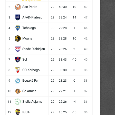
Champions de la
CAF
San Pédro
2
29
40:30
10
49
13
10
6
AFAD-Plateau
3
29
38:24
14
47
13
8
8
Tchologo
4
30
29:28
1
46
12
10
8
Mouna
5
28
38:28
10
42
12
6
10
Stade D'abidjan
6
28
28:26
2
40
11
7
10
Sol
7
29
33:43
-10
40
12
4
13
CO Korhogo
8
29
30:30
0
38
10
8
11
Bouaké Fc
9
29
23:23
0
38
9
11
9
So Armee
10
29
22:21
1
37
9
10
10
Stella Adjame
11
29
22:26
-4
36
9
9
11
ISCA
12
29
15:25
-10
36
10
6
13