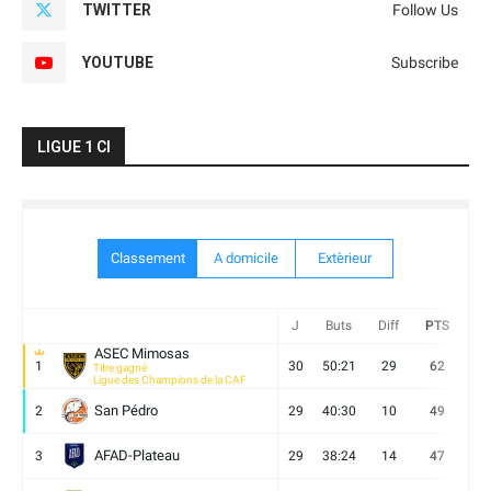
TWITTER
Follow Us
YOUTUBE
Subscribe
LIGUE 1 CI
Classement
A domicile
Extèrieur
J
Buts
Diff
PTS
V
ASEC Mimosas
1
30
50:21
29
62
19
Titre gagné
Ligue des Champions de la CAF
San Pédro
2
29
40:30
10
49
13
AFAD-Plateau
3
29
38:24
14
47
13