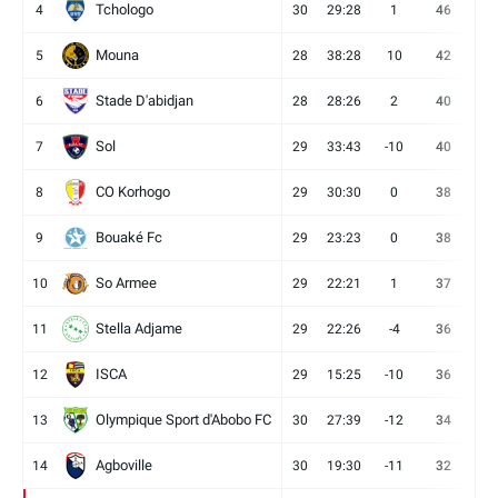
Tchologo
4
30
29:28
1
46
12
Mouna
5
28
38:28
10
42
12
Stade D'abidjan
6
28
28:26
2
40
11
Sol
7
29
33:43
-10
40
12
CO Korhogo
8
29
30:30
0
38
10
Bouaké Fc
9
29
23:23
0
38
9
So Armee
10
29
22:21
1
37
9
Stella Adjame
11
29
22:26
-4
36
9
ISCA
12
29
15:25
-10
36
10
Olympique Sport d'Abobo FC
13
30
27:39
-12
34
9
Agboville
14
30
19:30
-11
32
7