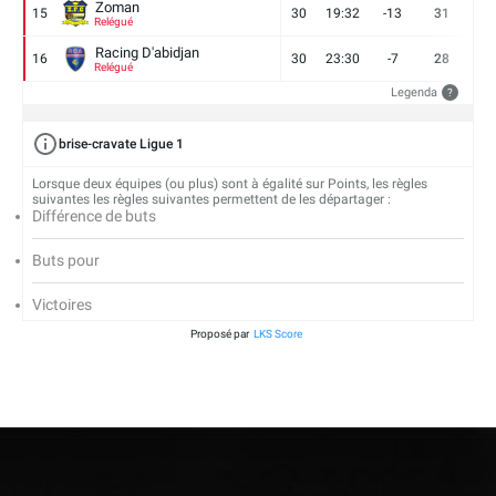
Zoman
15
30
19:32
-13
31
7
Relégué
Racing D'abidjan
16
30
23:30
-7
28
6
Relégué
Legenda
?
brise-cravate Ligue 1
Lorsque deux équipes (ou plus) sont à égalité sur Points, les règles
suivantes les règles suivantes permettent de les départager :
Différence de buts
Buts pour
Victoires
Proposé par
LKS Score