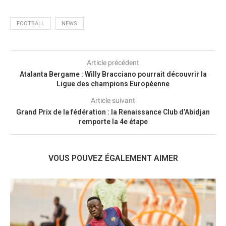
FOOTBALL
NEWS
Article précédent
Atalanta Bergame : Willy Bracciano pourrait découvrir la
Ligue des champions Européenne
Article suivant
Grand Prix de la fédération : la Renaissance Club d’Abidjan
remporte la 4e étape
VOUS POUVEZ ÉGALEMENT AIMER