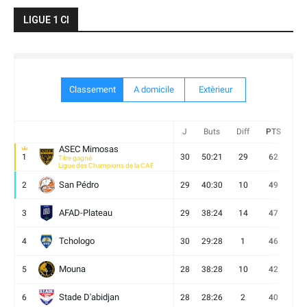
LIGUE 1 CI
Classement
A domicile
Extèrieur
J
Buts
Diff
PTS
V
ASEC Mimosas
1
30
50:21
29
62
19
Titre gagné
Ligue des Champions de la CAF
San Pédro
2
29
40:30
10
49
13
AFAD-Plateau
3
29
38:24
14
47
13
Tchologo
4
30
29:28
1
46
12
Mouna
5
28
38:28
10
42
12
Stade D'abidjan
6
28
28:26
2
40
11