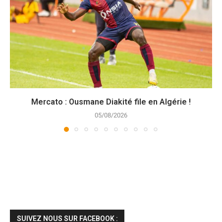
Mercato : Ousmane Diakité file en Algérie !
05/08/2026
SUIVEZ NOUS SUR FACEBOOK :