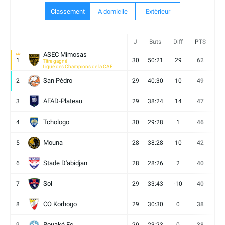
Classement
A domicile
Extèrieur
J
Buts
Diff
PTS
V
ASEC Mimosas
1
30
50:21
29
62
19
Titre gagné
Ligue des Champions de la CAF
San Pédro
2
29
40:30
10
49
13
AFAD-Plateau
3
29
38:24
14
47
13
Tchologo
4
30
29:28
1
46
12
Mouna
5
28
38:28
10
42
12
Stade D'abidjan
6
28
28:26
2
40
11
Sol
7
29
33:43
-10
40
12
CO Korhogo
8
29
30:30
0
38
10
Bouaké Fc