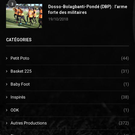
3
Dosso-Bolagbanti-Pondé (DBP) : l’arme
forte des militaires
19/10/2018
CATÉGORIES
Petit Poto
(44)
Basket 225
(31)
Baby Foot
(1)
Inspirés
(38)
ODK
(1)
Autres Productions
(372)