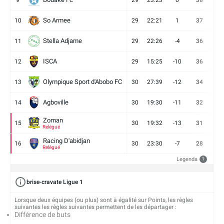
9
29
23:23
0
38
9
So Armee
10
29
22:21
1
37
9
Stella Adjame
11
29
22:26
-4
36
9
ISCA
12
29
15:25
-10
36
10
Olympique Sport d'Abobo FC
13
30
27:39
-12
34
9
Agboville
14
30
19:30
-11
32
7
Zoman
15
30
19:32
-13
31
7
Relégué
Racing D'abidjan
16
30
23:30
-7
28
6
Relégué
Legenda
?
brise-cravate Ligue 1
Lorsque deux équipes (ou plus) sont à égalité sur Points, les règles
suivantes les règles suivantes permettent de les départager :
Différence de buts