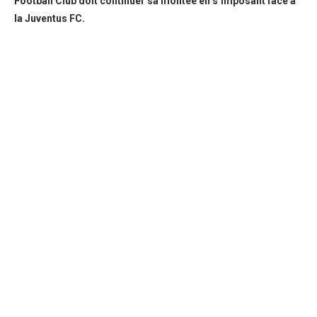
Football Club doit continuer sa montée en s’imposant face à
la Juventus FC.