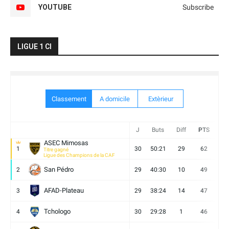
YOUTUBE
Subscribe
LIGUE 1 CI
Classement
A domicile
Extèrieur
J
Buts
Diff
PTS
V
ASEC Mimosas
1
30
50:21
29
62
19
Titre gagné
Ligue des Champions de la CAF
San Pédro
2
29
40:30
10
49
13
AFAD-Plateau
3
29
38:24
14
47
13
Tchologo
4
30
29:28
1
46
12