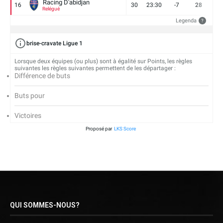
Racing D'abidjan
16
30
23:30
-7
28
6
Relégué
Legenda
?
brise-cravate Ligue 1
Lorsque deux équipes (ou plus) sont à égalité sur Points, les règles
suivantes les règles suivantes permettent de les départager :
Différence de buts
Buts pour
Victoires
Proposé par
LKS Score
QUI SOMMES-NOUS?