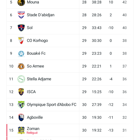
Mouna
5
28
38:28
10
42
12
Stade D'abidjan
6
28
28:26
2
40
11
Sol
7
29
33:43
-10
40
12
CO Korhogo
8
29
30:30
0
38
10
Bouaké Fc
9
29
23:23
0
38
9
So Armee
10
29
22:21
1
37
9
Stella Adjame
11
29
22:26
-4
36
9
ISCA
12
29
15:25
-10
36
10
Olympique Sport d'Abobo FC
13
30
27:39
-12
34
9
Agboville
14
30
19:30
-11
32
7
Zoman
15
30
19:32
-13
31
7
Relégué