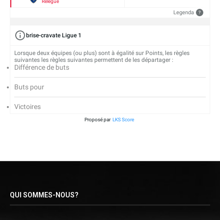
Relégué
Legenda
?
brise-cravate Ligue 1
Lorsque deux équipes (ou plus) sont à égalité sur Points, les règles
suivantes les règles suivantes permettent de les départager :
Différence de buts
Buts pour
Victoires
Proposé par
LKS Score
QUI SOMMES-NOUS?