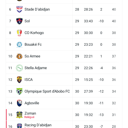
Stade D'abidjan
6
28
28:26
2
40
11
Sol
7
29
33:43
-10
40
12
CO Korhogo
8
29
30:30
0
38
10
Bouaké Fc
9
29
23:23
0
38
9
So Armee
10
29
22:21
1
37
9
Stella Adjame
11
29
22:26
-4
36
9
ISCA
12
29
15:25
-10
36
10
Olympique Sport d'Abobo FC
13
30
27:39
-12
34
9
Agboville
14
30
19:30
-11
32
7
Zoman
15
30
19:32
-13
31
7
Relégué
Racing D'abidjan
16
30
23:30
-7
28
6