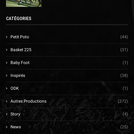
CATÉGORIES
Petit Poto
(44)
Basket 225
(31)
Baby Foot
(1)
Inspirés
(38)
ODK
(1)
Autres Productions
(372)
Story
(4)
News
(25)