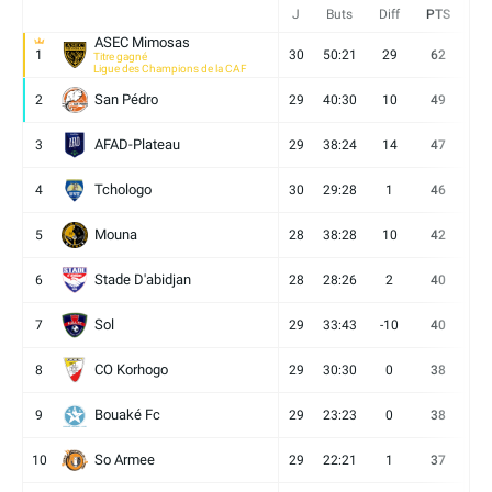
J
Buts
Diff
PTS
V
ASEC Mimosas
1
30
50:21
29
62
19
Titre gagné
Ligue des Champions de la CAF
San Pédro
2
29
40:30
10
49
13
AFAD-Plateau
3
29
38:24
14
47
13
Tchologo
4
30
29:28
1
46
12
Mouna
5
28
38:28
10
42
12
Stade D'abidjan
6
28
28:26
2
40
11
Sol
7
29
33:43
-10
40
12
CO Korhogo
8
29
30:30
0
38
10
Bouaké Fc
9
29
23:23
0
38
9
So Armee
10
29
22:21
1
37
9