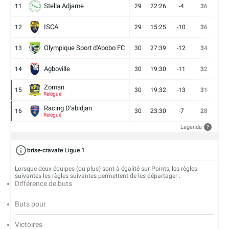
Stella Adjame
11
29
22:26
-4
36
9
ISCA
12
29
15:25
-10
36
10
Olympique Sport d'Abobo FC
13
30
27:39
-12
34
9
Agboville
14
30
19:30
-11
32
7
Zoman
15
30
19:32
-13
31
7
Relégué
Racing D'abidjan
16
30
23:30
-7
28
6
Relégué
Legenda
?
brise-cravate Ligue 1
Lorsque deux équipes (ou plus) sont à égalité sur Points, les règles
suivantes les règles suivantes permettent de les départager :
Différence de buts
Buts pour
Victoires