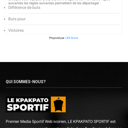
suivantes les règles suivantes permettent de les départager :
Différence de buts
Buts pour
Victoires
Proposé par
LKS Score
QUI SOMMES-NOUS?
Premier Media Sportif Web ivoirien, LE KPAKPATO SPORTIF est