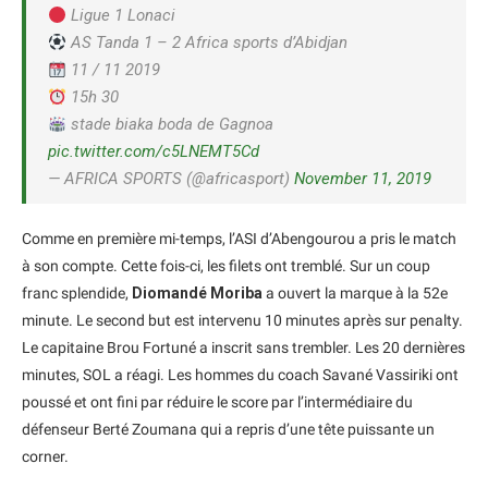
Ligue 1 Lonaci
AS Tanda 1 – 2 Africa sports d’Abidjan
11 / 11 2019
15h 30
stade biaka boda de Gagnoa
pic.twitter.com/c5LNEMT5Cd
— AFRICA SPORTS (@africasport)
November 11, 2019
Comme en première mi-temps, l’ASI d’Abengourou a pris le match
à son compte. Cette fois-ci, les filets ont tremblé. Sur un coup
franc splendide,
Diomandé Moriba
a ouvert la marque à la 52e
minute. Le second but est intervenu 10 minutes après sur penalty.
Le capitaine Brou Fortuné a inscrit sans trembler. Les 20 dernières
minutes, SOL a réagi. Les hommes du coach Savané Vassiriki ont
poussé et ont fini par réduire le score par l’intermédiaire du
défenseur Berté Zoumana qui a repris d’une tête puissante un
corner.