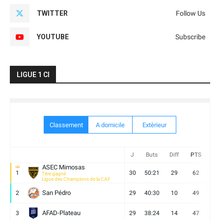
TWITTER
Follow Us
YOUTUBE
Subscribe
LIGUE 1 CI
Classement
A domicile
Extèrieur
J
Buts
Diff
PTS
V
ASEC Mimosas
1
30
50:21
29
62
19
Titre gagné
Ligue des Champions de la CAF
San Pédro
2
29
40:30
10
49
13
AFAD-Plateau
3
29
38:24
14
47
13