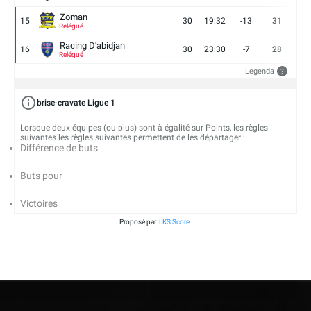
Zoman
15
30
19:32
-13
31
7
Relégué
Racing D'abidjan
16
30
23:30
-7
28
6
Relégué
Legenda
?
brise-cravate Ligue 1
Lorsque deux équipes (ou plus) sont à égalité sur Points, les règles
suivantes les règles suivantes permettent de les départager :
Différence de buts
Buts pour
Victoires
Proposé par
LKS Score