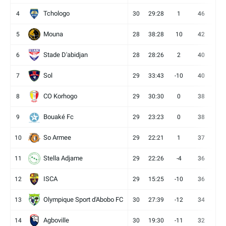
Tchologo
4
30
29:28
1
46
12
Mouna
5
28
38:28
10
42
12
Stade D'abidjan
6
28
28:26
2
40
11
Sol
7
29
33:43
-10
40
12
CO Korhogo
8
29
30:30
0
38
10
Bouaké Fc
9
29
23:23
0
38
9
So Armee
10
29
22:21
1
37
9
Stella Adjame
11
29
22:26
-4
36
9
ISCA
12
29
15:25
-10
36
10
Olympique Sport d'Abobo FC
13
30
27:39
-12
34
9
Agboville
14
30
19:30
-11
32
7