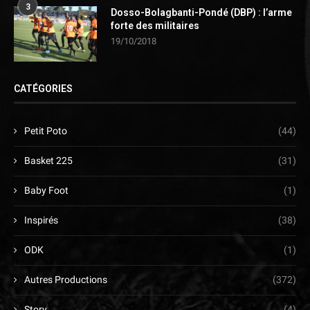
3
Dosso-Bolagbanti-Pondé (DBP) : l’arme
forte des militaires
19/10/2018
CATÉGORIES
Petit Poto
(44)
Basket 225
(31)
Baby Foot
(1)
Inspirés
(38)
ODK
(1)
Autres Productions
(372)
Story
(4)