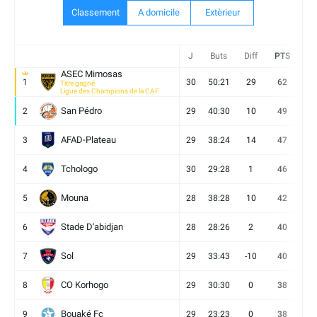
Classement
A domicile
Extèrieur
J
Buts
Diff
PTS
V
ASEC Mimosas
1
30
50:21
29
62
19
Titre gagné
Ligue des Champions de la CAF
San Pédro
2
29
40:30
10
49
13
AFAD-Plateau
3
29
38:24
14
47
13
Tchologo
4
30
29:28
1
46
12
Mouna
5
28
38:28
10
42
12
Stade D'abidjan
6
28
28:26
2
40
11
Sol
7
29
33:43
-10
40
12
CO Korhogo
8
29
30:30
0
38
10
Bouaké Fc
9
29
23:23
0
38
9