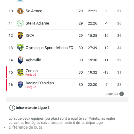
So Armee
10
29
22:21
1
37
9
Stella Adjame
11
29
22:26
-4
36
9
ISCA
12
29
15:25
-10
36
10
Olympique Sport d'Abobo FC
13
30
27:39
-12
34
9
Agboville
14
30
19:30
-11
32
7
Zoman
15
30
19:32
-13
31
7
Relégué
Racing D'abidjan
16
30
23:30
-7
28
6
Relégué
Legenda
?
brise-cravate Ligue 1
Lorsque deux équipes (ou plus) sont à égalité sur Points, les règles
suivantes les règles suivantes permettent de les départager :
Différence de buts