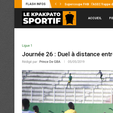
FLASH INFOS
Supercoupe FHB : l’ASEC frappe d’
Coupes Africaines : Les 4 représe
Éléphants / Hervé Renard : « Je n’
Mercato : Yann Diomandé, pour l’hi
Afrobasket U18 2026 : Les Éléphant
UFOA-B : les Éléphanteaux échoue
Supercoupe Félix Houphouët-Boign
Mercato : Ousmane Diakité file en 
ACCUEIL
F
Ligue 1
Journée 26 : Duel à distance entr
Rédigé par :
Prince De GBA
05/05/2019