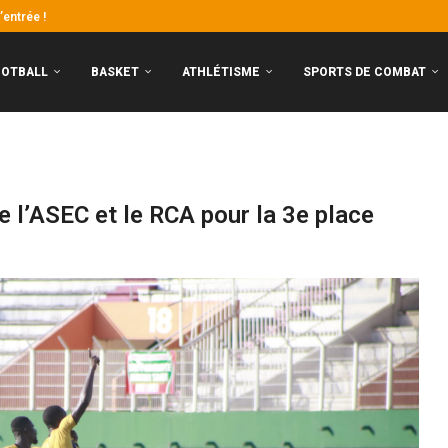
entrée !
ntants ivoiriens connaissent le chemin
ai pas beaucoup...
stoire !
eaux garçons frappent fort, les...
nt aux portes de la CAN
y : premier choc de la saison
Algérie !
OOTBALL
BASKET
ATHLÉTISME
SPORTS DE COMBAT
e l’ASEC et le RCA pour la 3e place