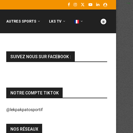
commercialpressuresonland.org
homejamesglobal.com
pafiboalemokab.org
gethighered.com
situs togel online
thepubtheatre
situs slot gacor
situs slot gacor
situs slot gacor
situs slot gacor
login bento4d
situs slot gacor
situs slot gacor
situs slot gacor
situs slot gacor
situs slot gacor
situs slot gacor
link slot gacor
bandar togel
link bento4d
bandar togel
sydney night
situs gacor
togel online
prowlpr.com
situs gacor
slot thailand
slot thailand
slot thailand
slot thailand
slot thailand
situs togel
slot gacor
bento4d
situs togel
bento4d
situs togel
slot gacor
situs togel
situs togel
slot online
slot gacor
slot online
slot gacor
slot gacor
slot gacor
bento4d
situs togel
situs togel
situs togel
situs togel
situs togel
situs togel
situs togel
bento4d
slot gacor
slot gacor
situs togel
slot gacor
toto slot 4d
link gacor
slot online
slot gacor
slot online
slot gacor
situs togel
slot gacor
slot gacor
slot gacor
togel resmi
slot online
slot gacor
link gacor
situs toto
situs slot
situs slot
toto togel
toto togel
toto togel
toto togel
toto togel
toto togel
situs slot
situs slot
toto togel
toto togel
toto togel
toto togel
situs toto
situs toto
situs toto
toto togel
situs toto
slot resmi
toto togel
toto togel
situs slot
situs toto
toto togel
situs toto
situs toto
toto togel
situs toto
situs toto
situs toto
toto togel
situs toto
situs toto
slot resmi
situs slot
situs toto
slot resmi
situs toto
situs toto
toto togel
situs toto
situs toto
situs toto
toto slot
toto slot
toto slot
toto slot
toto slot
link slot
toto slot
link slot
toto slot
toto slot
toto slot
toto slot
link slot
toto slot
toto slot
toto slot
toto slot
toto slot
toto slot
toto slot
link slot
toto slot
toto slot
togel
togel
toto
toto
toto
toto
toto
toto
toto
toto
AUTRES SPORTS
LKS TV
SUIVEZ NOUS SUR FACEBOOK :
NOTRE COMPTE TIKTOK
@lekpakpatosportif
NOS RÉSEAUX