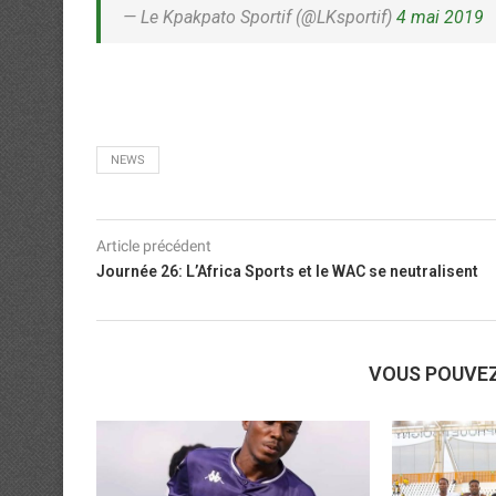
— Le Kpakpato Sportif (@LKsportif)
4 mai 2019
NEWS
Article précédent
Journée 26: L’Africa Sports et le WAC se neutralisent
VOUS POUVE