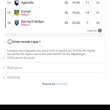
Agboville
14
30
19:30
-11
32
7
Zoman
15
30
19:32
-13
31
7
Relégué
Racing D'abidjan
16
30
23:30
-7
28
6
Relégué
Legenda
?
brise-cravate Ligue 1
Lorsque deux équipes (ou plus) sont à égalité sur Points, les règles
suivantes les règles suivantes permettent de les départager :
Différence de buts
Buts pour
Victoires
Proposé par
LKS Score