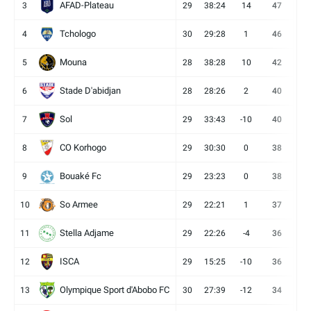
AFAD-Plateau
3
29
38:24
14
47
13
Tchologo
4
30
29:28
1
46
12
Mouna
5
28
38:28
10
42
12
Stade D'abidjan
6
28
28:26
2
40
11
Sol
7
29
33:43
-10
40
12
CO Korhogo
8
29
30:30
0
38
10
Bouaké Fc
9
29
23:23
0
38
9
So Armee
10
29
22:21
1
37
9
Stella Adjame
11
29
22:26
-4
36
9
ISCA
12
29
15:25
-10
36
10
Olympique Sport d'Abobo FC
13
30
27:39
-12
34
9