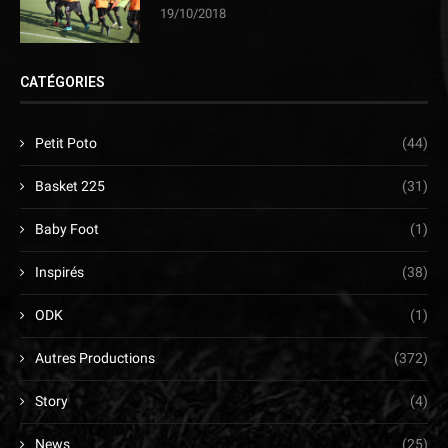
19/10/2018
CATÉGORIES
Petit Poto
(44)
Basket 225
(31)
Baby Foot
(1)
Inspirés
(38)
ODK
(1)
Autres Productions
(372)
Story
(4)
News
(25)