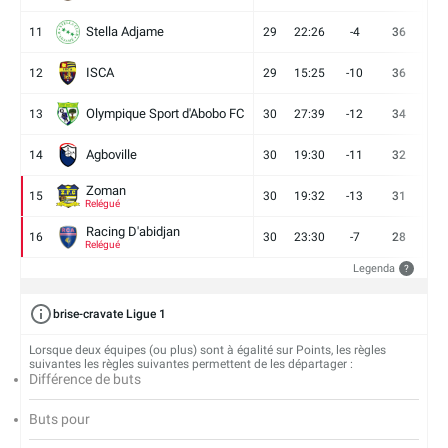
Stella Adjame
11
29
22:26
-4
36
9
ISCA
12
29
15:25
-10
36
10
Olympique Sport d'Abobo FC
13
30
27:39
-12
34
9
Agboville
14
30
19:30
-11
32
7
Zoman
15
30
19:32
-13
31
7
Relégué
Racing D'abidjan
16
30
23:30
-7
28
6
Relégué
Legenda
?
brise-cravate Ligue 1
Lorsque deux équipes (ou plus) sont à égalité sur Points, les règles
suivantes les règles suivantes permettent de les départager :
Différence de buts
Buts pour