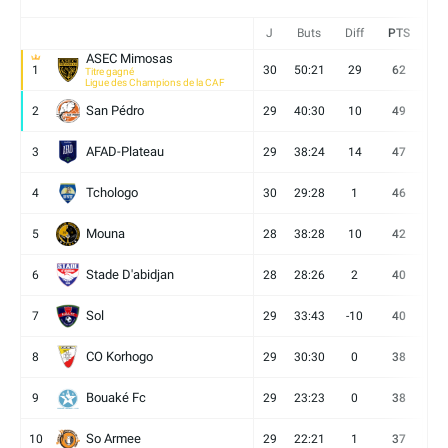
J
Buts
Diff
PTS
V
ASEC Mimosas
1
30
50:21
29
62
19
Titre gagné
Ligue des Champions de la CAF
San Pédro
2
29
40:30
10
49
13
AFAD-Plateau
3
29
38:24
14
47
13
Tchologo
4
30
29:28
1
46
12
Mouna
5
28
38:28
10
42
12
Stade D'abidjan
6
28
28:26
2
40
11
Sol
7
29
33:43
-10
40
12
CO Korhogo
8
29
30:30
0
38
10
Bouaké Fc
9
29
23:23
0
38
9
So Armee
10
29
22:21
1
37
9