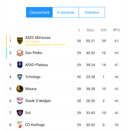
Classement
A domicile
Extèrieur
J
Buts
Diff
PTS
V
ASEC Mimosas
1
30
50:21
29
62
19
Titre gagné
Ligue des Champions de la CAF
San Pédro
2
29
40:30
10
49
13
AFAD-Plateau
3
29
38:24
14
47
13
Tchologo
4
30
29:28
1
46
12
Mouna
5
28
38:28
10
42
12
Stade D'abidjan
6
28
28:26
2
40
11
Sol
7
29
33:43
-10
40
12
CO Korhogo
8
29
30:30
0
38
10