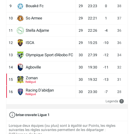
Bouaké Fc
9
29
23:23
0
38
9
So Armee
10
29
22:21
1
37
9
Stella Adjame
11
29
22:26
-4
36
9
ISCA
12
29
15:25
-10
36
10
Olympique Sport d'Abobo FC
13
30
27:39
-12
34
9
Agboville
14
30
19:30
-11
32
7
Zoman
15
30
19:32
-13
31
7
Relégué
Racing D'abidjan
16
30
23:30
-7
28
6
Relégué
Legenda
?
brise-cravate Ligue 1
Lorsque deux équipes (ou plus) sont à égalité sur Points, les règles
suivantes les règles suivantes permettent de les départager :