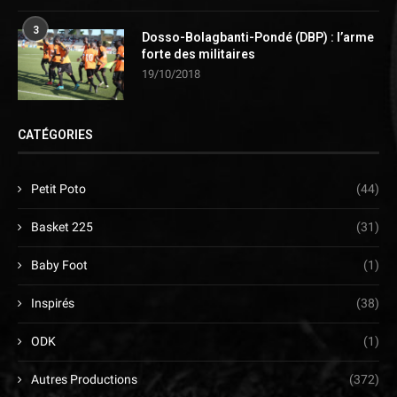
3
Dosso-Bolagbanti-Pondé (DBP) : l’arme
forte des militaires
19/10/2018
CATÉGORIES
Petit Poto
(44)
Basket 225
(31)
Baby Foot
(1)
Inspirés
(38)
ODK
(1)
Autres Productions
(372)