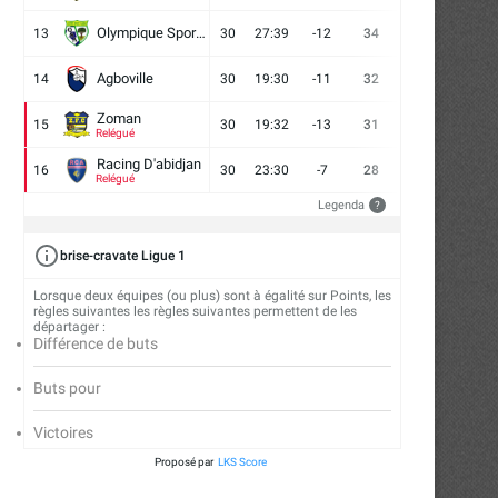
Olympique Sport d'Abobo FC
13
30
27:39
-12
34
9
7
14
Agboville
14
30
19:30
-11
32
7
11
12
Zoman
15
30
19:32
-13
31
7
10
13
Relégué
Racing D'abidjan
16
30
23:30
-7
28
6
10
14
Relégué
Legenda
?
brise-cravate Ligue 1
Lorsque deux équipes (ou plus) sont à égalité sur Points, les
règles suivantes les règles suivantes permettent de les
départager :
Différence de buts
Buts pour
Victoires
Proposé par
LKS Score