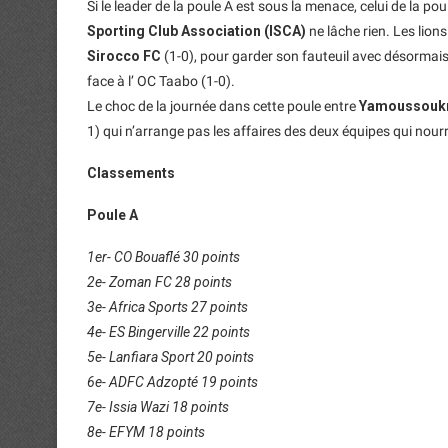
Si le leader de la poule A est sous la menace, celui de la pou
Sporting Club Association (ISCA)
ne lâche rien. Les lion
Sirocco FC
(1-0), pour garder son fauteuil avec désormais
face à l’ OC Taabo (1-0).
Le choc de la journée dans cette poule entre
Yamoussoukro
1) qui n’arrange pas les affaires des deux équipes qui nour
Classements
Poule A
1er- CO Bouaflé 30 points
2e- Zoman FC 28 points
3e- Africa Sports 27 points
4e- ES Bingerville 22 points
5e- Lanfiara Sport 20 points
6e- ADFC Adzopté 19 points
7e- Issia Wazi 18 points
8e- EFYM 18 points