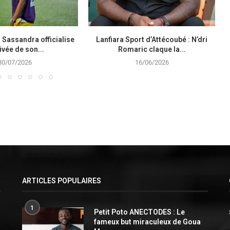
 Sassandra officialise
Lanfiara Sport d’Attécoubé : N’dri
rivée de son...
Romaric claque la...
30/07/2026
16/06/2026
ARTICLES POPULAIRES
1
Petit Poto ANECTODES : Le
fameux but miraculeux de Goua