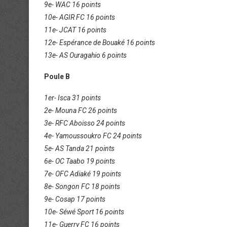
9e- WAC 16 points
10e- AGIR FC 16 points
11e- JCAT 16 points
12e- Espérance de Bouaké 16 points
13e- AS Ouragahio 6 points
Poule B
1er- Isca 31 points
2e- Mouna FC 26 points
3e- RFC Aboisso 24 points
4e- Yamoussoukro FC 24 points
5e- AS Tanda 21 points
6e- OC Taabo 19 points
7e- OFC Adiaké 19 points
8e- Songon FC 18 points
9e- Cosap 17 points
10e- Séwé Sport 16 points
11e- Guerry FC 16 points