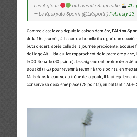
Les Aiglons
ont survolé Bingerville
#Li
— Le Kpakpato Sportif (@LKsportif)
February 23,
Comme c’est le cas depuis la saison dernière,
l’Africa Spo
de la 16e journée, à l’issue de laquelle il a signé une deuxièm
buts d’écart, après celle de la journée précédente, acquise
de Hage Ait-Hida qui les rapprochent de la première place, 
le CO Bouaflé (30 points). Les aiglons ont profité de la défa
Bouaké (1-2) pour revenir à revenir à trois points, en mettan
Mais dans la course au trône de la poule, il faut également
conservé sa deuxième place (28 points), en battant l’ ADFC