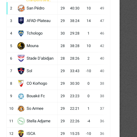
Champions de la
CAF
San Pédro
2
29
40:30
10
49
13
10
6
AFAD-Plateau
3
29
38:24
14
47
13
8
8
Tchologo
4
30
29:28
1
46
12
10
8
Mouna
5
28
38:28
10
42
12
6
10
Stade D'abidjan
6
28
28:26
2
40
11
7
10
Sol
7
29
33:43
-10
40
12
4
13
CO Korhogo
8
29
30:30
0
38
10
8
11
Bouaké Fc
9
29
23:23
0
38
9
11
9
So Armee
10
29
22:21
1
37
9
10
10
Stella Adjame
11
29
22:26
-4
36
9
9
11
ISCA
12
29
15:25
-10
36
10
6
13