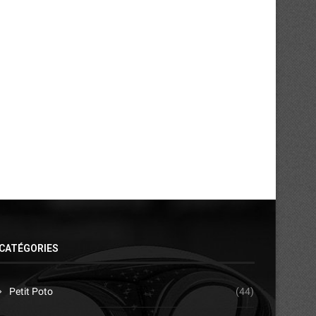
FC OSA : Touré Oumar s’en va !
Ligue 2 : Yamoussoukro F
champion au...
10/06/2026
30/05/2026
CATÉGORIES
Petit Poto
(44)