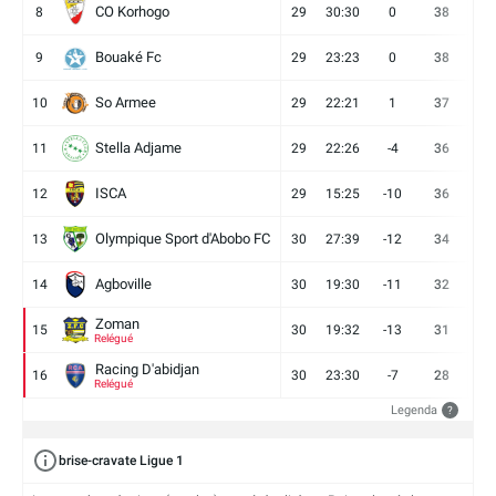
CO Korhogo
8
29
30:30
0
38
10
Bouaké Fc
9
29
23:23
0
38
9
So Armee
10
29
22:21
1
37
9
Stella Adjame
11
29
22:26
-4
36
9
ISCA
12
29
15:25
-10
36
10
Olympique Sport d'Abobo FC
13
30
27:39
-12
34
9
Agboville
14
30
19:30
-11
32
7
Zoman
15
30
19:32
-13
31
7
Relégué
Racing D'abidjan
16
30
23:30
-7
28
6
Relégué
Legenda
?
brise-cravate Ligue 1