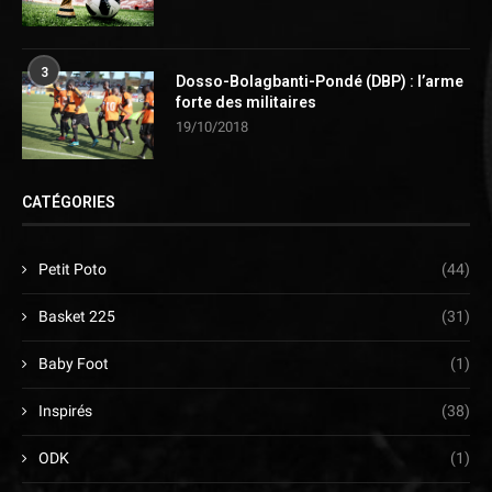
3
Dosso-Bolagbanti-Pondé (DBP) : l’arme
forte des militaires
19/10/2018
CATÉGORIES
Petit Poto
(44)
Basket 225
(31)
Baby Foot
(1)
Inspirés
(38)
ODK
(1)