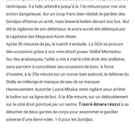
techniques. Il a fallu attendre jusqu’à la 13e minute pour voir une
action dangereuse. Sur un coup franc bien réalisé, le gardien des
Sondjas effectue un arrêt, mais laisse le ballon devant son but. Nul
été la vigilance de son défenseur, le score aurait été débloqué par
le capitaine des Magnans Kevin Ahiee.
Après 30 minutes de jeu, le match s’emballe. La SOA se procure
des occasions grâce à son virevoltant joueur Sidibé Mamadou.
Sur des arabesques, l’ailier a mis à mal le côté droit des stellistes,
sans parvenir à concrétiser ses occasions de buts. A force
d’insister, à la 35e minute sur un corner bien exécuté, la défense du
Stella se mélange et manque de peu de se marquer.
Heureusement, le portier Loyce Mbaba reste vigilant pour arrêter
le ballon sur sa ligne de but. À la 40e minute, sur un dédoublement
sur le côté droit ponctué par un centre,
Traoré Amara réussi
à se
détacher de deux gardes de corps pour assommer le gardien
adverse d’une demi-volée. 1-0 pour les Sondjas.