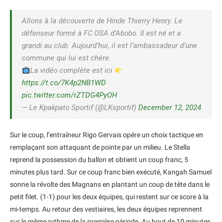
Allons à la découverte de Hinde Thierry Henry. Le
défenseur formé à FC OSA d’Abobo. Il est né et a
grandi au club. Aujourd’hui, il est l’ambassadeur d’une
commune qui lui est chère.
La vidéo complète est ici
https://t.co/7K4p2NB1WD
pic.twitter.com/rZTDG4PyOH
— Le Kpakpato Sportif (@LKsportif)
December 12, 2024
Sur le coup, l’entraîneur Rigo Gervais opére un choix tactique en
remplaçant son attaquant de pointe par un milieu. Le Stella
reprend la possession du ballon et obtient un coup franc, 5
minutes plus tard. Sur ce coup franc bien exécuté, Kangah Samuel
sonne la révolte des Magnans en plantant un coup de tête dans le
petit filet. (1-1) pour les deux équipes, qui restent sur ce score à la
mi-temps. Au retour des vestiaires, les deux équipes reprennent
sur le même rythme de la première période. Au bout de 10 minutes,