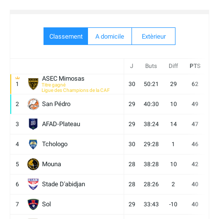
Classement
A domicile
Extèrieur
J
Buts
Diff
PTS
V
ASEC Mimosas
1
30
50:21
29
62
19
Titre gagné
Ligue des Champions de la CAF
San Pédro
2
29
40:30
10
49
13
AFAD-Plateau
3
29
38:24
14
47
13
Tchologo
4
30
29:28
1
46
12
Mouna
5
28
38:28
10
42
12
Stade D'abidjan
6
28
28:26
2
40
11
Sol
7
29
33:43
-10
40
12